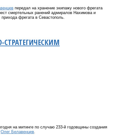
авенцев
передал на хранение экипажу нового фрегата
 мест смертельных ранений адмиралов Нахимова и
ю
прихода фрегата в Севастополь.
-СТРАТЕГИЧЕСКИМ
годня на митинге по случаю 233-й годовщины создания
е
Олег Белавенцев
.