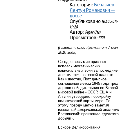
Категория:
Безазиев
Лентун Романович —
досье
Опубликовано 10.10.2016
11:26
Автор: Super User
Просмотров: 380
(Газета «Голос Крыма» от 7 мая
2010 года)
Сегодня весь мир признает
всплеск межэтнических,
национальных войн за последние
десятилетия на нашей планете.
Как известно, Потсдамское
соглашение летом 1945 года трех
держав-победительниц во Второй
мировой войне - СССР, США и
Англии утвердило перекройку
политической карты мира. По
этому поводу метко заметил
известный американский аналитик
Бзежинский: произошла «дележка
добычи».
Вскоре Великобритания,