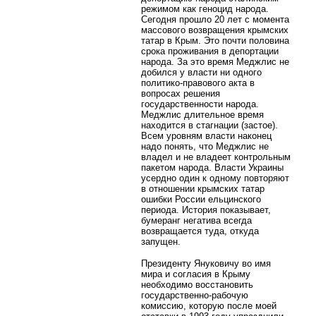
режимом как геноцид народа.
Сегодня прошло 20 лет с момента
массового возвращения крымских
татар в Крым. Это почти половина
срока проживания в депортации
народа. За это время Меджлис не
добился у власти ни одного
политико-правового акта в
вопросах решения
государственности народа.
Меджлис длительное время
находится в стагнации (застое).
Всем уровням власти наконец
надо понять, что Меджлис не
владел и не владеет контрольным
пакетом народа. Власти Украины
усердно один к одному повторяют
в отношении крымских татар
ошибки России ельцинского
периода. История показывает,
бумеранг негатива всегда
возвращается туда, откуда
запущен.
Президенту Януковичу во имя
мира и согласия в Крыму
необходимо восстановить
государственно-рабочую
комиссию, которую после моей