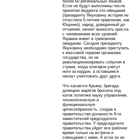
более 60 региональных языков.
Если не будут выполнены после
принятия бюджета эти обещания
(президенту Януковичу история не
отпустила 5-летнее правление, как
Ющенко), народ, доведенный до
отчаяния, начнет выносить кресла
с чиновниками всех уровней.
Украина живет в тревожном
ожидании. Сегодня президенту
Януковичу необходимо приступить
к массовой терапии организма
государства, но не
революционизировать события в
стране, когда олигархи унесут
ноги за кордон, а оставшиеся
начнут уничтожать друг друга.
Что касается Крыма, бригада
донецких варягов бросила под
каток политики науку управления,
технологическую и
функциональную
целесообразность, создав в
правительстве должности 9-ти
заместителей председателя
правительства. У председателя
правительства уйдет все рабочее
время только на встречи и
совещания с ними. А если он не