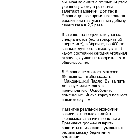
вышиванке сидит с открытым ртом
украинец, а ему в рот сами
залетают вареники. Вот так и
Украина долгое время поглощала
российский газ, уменьшив добычу
своего газа в 2,5 раза.
В стране, по подсчетам ученых-
специалистов (если говорить об
энергетике), в Украине, на 400 лет
запасов лучшего в мире угля. В
каком состоянии сегодня угольная
отрасль, лучше не говорить – это
общеизвестно.
В Украине не хватает матроса
Железняка, чтобы сказать:
«Майданщики! Падло! Вы за пять
лет опустили страну в
преисподнюю. Освободите
помещение. Иначе караул возьмет
наизготовку…»
Развитие реальной экономики
зависит от новых людей в
экономике, а значит, во власти.
Президент должен умерить
аппетиты олигархов – уменьшить
разрыв между бедными и
богатыми.