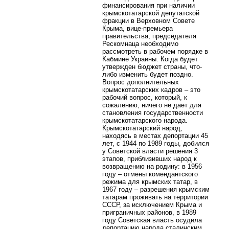
финансирования при наличии
крымскотатарской депутатской
фракции в Верховном Совете
Крыма, вице-премьера
правительства, председателя
Рескомнаца необходимо
рассмотреть в рабочем порядке в
Кабмине Украины. Когда будет
утвержден бюджет страны, что-
либо изменить будет поздно.
Вопрос дополнительных
крымскотатарских кадров – это
рабочий вопрос, который, к
сожалению, ничего не дает для
становления государственности
крымскотатарского народа.
Крымскотатарский народ,
находясь в местах депортации 45
лет, с 1944 по 1989 годы, добился
у Советской власти решения 3
этапов, приблизивших народ к
возвращению на родину: в 1956
году – отмены комендантского
режима для крымских татар, в
1967 году – разрешения крымским
татарам проживать на территории
СССР, за исключением Крыма и
приграничных районов, в 1989
году Советская власть осудила
депортацию народа сталинским