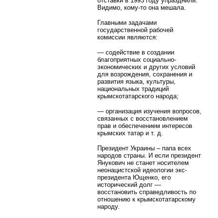
отставки в 1993 году упразднили.
Видимо, кому-то она мешала.
Главными задачами
государственной рабочей
комиссии являются:
— содействие в создании
благоприятных социально-
экономических и других условий
для возрождения, сохранения и
развития языка, культуры,
национальных традиций
крымскотатарского народа;
— организация изучения вопросов,
связанных с восстановлением
прав и обеспечением интересов
крымских татар и т. д.
Президент Украины – папа всех
народов страны. И если президент
Янукович не станет носителем
неонацистской идеологии экс-
президента Ющенко, его
исторический долг —
восстановить справедливость по
отношению к крымскотатарскому
народу.