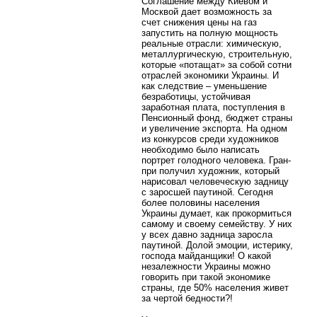
Соглашение между Киевом и
Москвой дает возможность за
счет снижения цены на газ
запустить на полную мощность
реальные отрасли: химическую,
металлургическую, строительную,
которые «потащат» за собой сотни
отраслей экономики Украины. И
как следствие – уменьшение
безработицы, устойчивая
заработная плата, поступления в
Пенсионный фонд, бюджет страны
и увеличение экспорта. На одном
из конкурсов среди художников
необходимо было написать
портрет голодного человека. Гран-
при получил художник, который
нарисовал человеческую задницу
с заросшей паутиной. Сегодня
более половины населения
Украины думает, как прокормиться
самому и своему семейству. У них
у всех давно задница заросла
паутиной. Долой эмоции, истерику,
господа майданщики! О какой
незалежности Украины можно
говорить при такой экономике
страны, где 50% населения живет
за чертой бедности?!