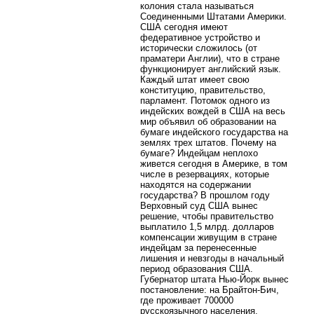
колония стала называться
Соединенными Штатами Америки.
США сегодня имеют
федеративное устройство и
исторически сложилось (от
праматери Англии), что в стране
функционирует английский язык.
Каждый штат имеет свою
конституцию, правительство,
парламент. Потомок одного из
индейских вождей в США на весь
мир объявил об образовании на
бумаге индейского государства на
землях трех штатов. Почему на
бумаге? Индейцам неплохо
живется сегодня в Америке, в том
числе в резервациях, которые
находятся на содержании
государства? В прошлом году
Верховный суд США вынес
решение, чтобы правительство
выплатило 1,5 млрд. долларов
компенсации живущим в стране
индейцам за перенесенные
лишения и невзгоды в начальный
период образования США.
Губернатор штата Нью-Йорк вынес
постановление: на Брайтон-Бич,
где проживает 700000
русскоязычного населения,