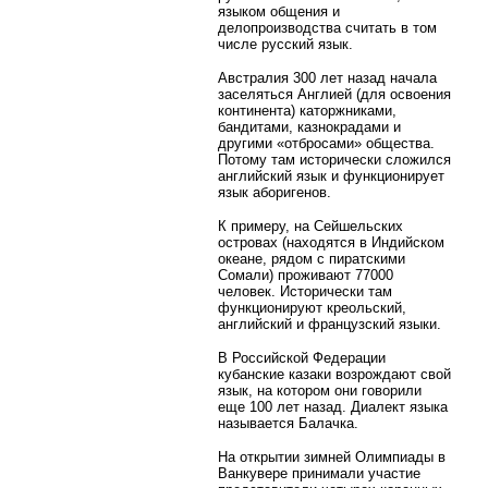
языком общения и
делопроизводства считать в том
числе русский язык.
Австралия 300 лет назад начала
заселяться Англией (для освоения
континента) каторжниками,
бандитами, казнокрадами и
другими «отбросами» общества.
Потому там исторически сложился
английский язык и функционирует
язык аборигенов.
К примеру, на Сейшельских
островах (находятся в Индийском
океане, рядом с пиратскими
Сомали) проживают 77000
человек. Исторически там
функционируют креольский,
английский и французский языки.
В Российской Федерации
кубанские казаки возрождают свой
язык, на котором они говорили
еще 100 лет назад. Диалект языка
называется Балачка.
На открытии зимней Олимпиады в
Ванкувере принимали участие