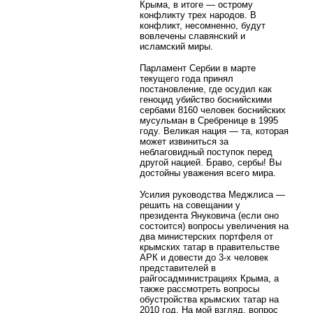
Крыма, в итоге — острому
конфликту трех народов. В
конфликт, несомненно, будут
вовлечены славянский и
исламский миры.
Парламент Сербии в марте
текущего года принял
постановление, где осудил как
геноцид убийство боснийскими
сербами 8160 человек боснийских
мусульман в Сребренице в 1995
году. Великая нация — та, которая
может извиниться за
неблаговидный поступок перед
другой нацией. Браво, сербы! Вы
достойны уважения всего мира.
Усилия руководства Меджлиса —
решить на совещании у
президента Януковича (если оно
состоится) вопросы увеличения на
два министерских портфеля от
крымских татар в правительстве
АРК и довести до 3-х человек
представителей в
райгосадминистрациях Крыма, а
также рассмотреть вопросы
обустройства крымских татар на
2010 год. На мой взгляд, вопрос