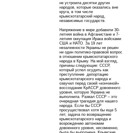
не устроила десятки других
народов, которые оказались вне
круга, в том числе
крымскотатарский народ,
независимых государств.
Напряжение в мире добавили 30-
летняя война в Афганистане и 7-
летняя оккупация Ирака войсками
США и НАТО. За 19 лет
незалежности Украины не решен
ни один политико-правовой вопрос
в отношении крымскотатарского
народа в Крыму. На мой взгляд,
причины следующие: СССР,
который успел осудить как
преступление депортацию
крымскотатарского народа и
озвучил перед своей «кончиной»
воссоздание КрАССР довоенного
уровня, которую Украина не
выполнила. Развал СССР – это
очередная трагедия для нашего
народа. Если бы СССР
просуществовал хотя бы еще 5
лет, задача по возвращению
крымскотатарского народа и
возрождению автономии
довоенного уровня, несомненно,
была бы выполнена. Крымские