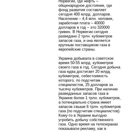
Норвегии, где нефть –
общенародное достояние, где
фонд развития составляет
сегодня 400 млрд. долларов.
Население – 4,4 млн. человек,
заработная плата – 40000
долларов в год – это 320000
гривен. В Норвегии сегодня
разведано 2 трлн. кубометров
запасов газа, и она является
крупным поставщиком газа в
европейские страны.
Украина добывала в советское
время 50-55 млрд. кубометров
своего газа в год. Сегодня добыча
газа едва достигает 20 млрд.
кубометров, себестоимость
которого, по подсчетам
специалистов, 25 долларов за
тысячу кубометров. При наличии
разведанных запасов газа в
Украине более 1 трлн. кубометров,
а потенциально страна имеет
запасов свыше 6 трлн. кубометров
газа (по подсчетам специалистов).
Кому-то в Украине выгодно
угробить добычу собственного
газа. Одно время на телеэкранах
показывали рекламу, как в