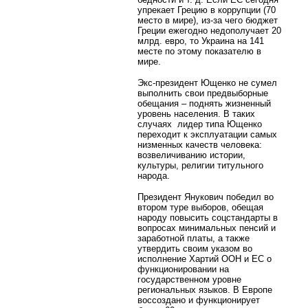
упрекает Грецию в коррупции (70
место в мире), из-за чего бюджет
Греции ежегодно недополучает 20
млрд. евро, то Украина на 141
месте по этому показателю в
мире.
Экс-президент Ющенко не сумел
выполнить свои предвыборные
обещания – поднять жизненный
уровень населения. В таких
случаях лидер типа Ющенко
переходит к эксплуатации самых
низменных качеств человека:
возвеличиванию истории,
культуры, религии титульного
народа.
Президент Янукович победил во
втором туре выборов, обещая
народу повысить соцстандарты в
вопросах минимальных пенсий и
заработной платы, а также
утвердить своим указом во
исполнение Хартий ООН и ЕС о
функционировании на
государственном уровне
региональных языков. В Европе
воссоздано и функционирует