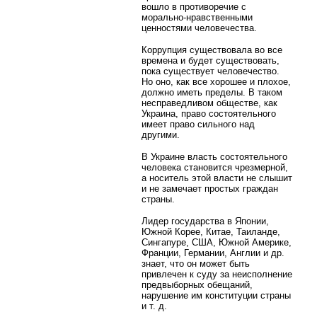
вошло в противоречие с
морально-нравственными
ценностями человечества.
Коррупция существовала во все
времена и будет существовать,
пока существует человечество.
Но оно, как все хорошее и плохое,
должно иметь пределы. В таком
несправедливом обществе, как
Украина, право состоятельного
имеет право сильного над
другими.
В Украине власть состоятельного
человека становится чрезмерной,
а носитель этой власти не слышит
и не замечает простых граждан
страны.
Лидер государства в Японии,
Южной Корее, Китае, Таиланде,
Сингапуре, США, Южной Америке,
Франции, Германии, Англии и др.
знает, что он может быть
привлечен к суду за неисполнение
предвыборных обещаний,
нарушение им конституции страны
и т. д.