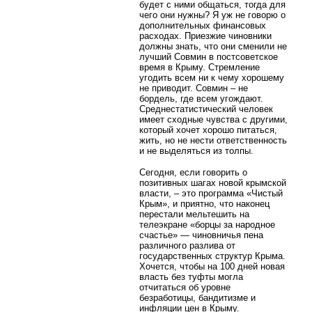
будет с ними общаться, тогда для
чего они нужны? Я уж не говорю о
дополнительных финансовых
расходах. Приезжие чиновники
должны знать, что они сменили не
лучший Совмин в постсоветское
время в Крыму. Стремление
угодить всем ни к чему хорошему
не приводит. Совмин – не
бордель, где всем угождают.
Среднестатистический человек
имеет сходные чувства с другими,
который хочет хорошо питаться,
жить, но не нести ответственность
и не выделяться из толпы.
Сегодня, если говорить о
позитивных шагах новой крымской
власти, – это программа «Чистый
Крым», и приятно, что наконец
перестали мельтешить на
телеэкране «борцы за народное
счастье» — чиновничья пена
различного разлива от
государственных структур Крыма.
Хочется, чтобы на 100 дней новая
власть без туфты могла
отчитаться об уровне
безработицы, бандитизме и
инфляции цен в Крыму.