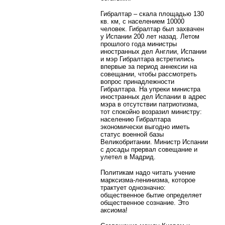
Гибралтар – скала площадью 130
кв. км, с населением 10000
человек. Гибралтар был захвачен
у Испании 200 лет назад. Летом
прошлого года министры
иностранных дел Англии, Испании
и мэр Гибралтара встретились
впервые за период аннексии на
совещании, чтобы рассмотреть
вопрос принадлежности
Гибралтара. На упреки министра
иностранных дел Испании в адрес
мэра в отсутствии патриотизма,
тот спокойно возразил министру:
населению Гибралтара
экономически выгодно иметь
статус военной базы
Великобритании. Министр Испании
с досады прервал совещание и
улетел в Мадрид.
Политикам надо читать учение
марксизма-ленинизма, которое
трактует однозначно:
общественное бытие определяет
общественное сознание. Это
аксиома!