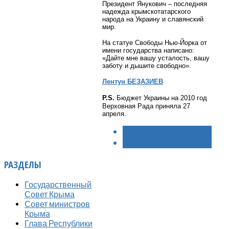
Президент Янукович – последняя
надежда крымскотатарского
народа на Украину и славянский
мир.
На статуе Свободы Нью-Йорка от
имени государства написано:
«Дайте мне вашу усталость, вашу
заботу и дышите свободно».
Лентун БЕЗАЗИЕВ
P.S.
Бюджет Украины на 2010 год
Верховная Рада приняла 27
апреля.
< НАЗАД
ВПЕРЁД >
РАЗДЕЛЫ
Государственный
Совет Крыма
Совет министров
Крыма
Глава Республики