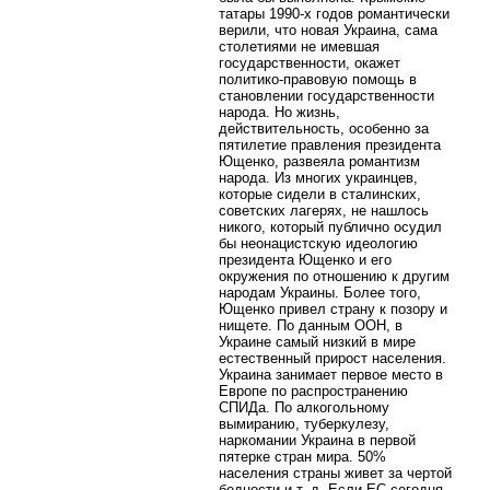
татары 1990-х годов романтически
верили, что новая Украина, сама
столетиями не имевшая
государственности, окажет
политико-правовую помощь в
становлении государственности
народа. Но жизнь,
действительность, особенно за
пятилетие правления президента
Ющенко, развеяла романтизм
народа. Из многих украинцев,
которые сидели в сталинских,
советских лагерях, не нашлось
никого, который публично осудил
бы неонацистскую идеологию
президента Ющенко и его
окружения по отношению к другим
народам Украины. Более того,
Ющенко привел страну к позору и
нищете. По данным ООН, в
Украине самый низкий в мире
естественный прирост населения.
Украина занимает первое место в
Европе по распространению
СПИДа. По алкогольному
вымиранию, туберкулезу,
наркомании Украина в первой
пятерке стран мира. 50%
населения страны живет за чертой
бедности и т. д. Если ЕС сегодня