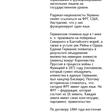
нескольких языков на
государственном уровне.
Радикал-националисты Украины
любят ссылаться на ФРГ, США,
Австралию: что у них
функционирует один язык.
Германские племена еще в I веке
н. э. проживали на побережье
Северного и Балтийского морей, а
также в устьях рек Рейна и Одера.
Единая Германия появилась в
результате объединения
множества немецких княжеств
(земель) вокруг Королевства
Пруссия в процессе войны с
Францией в 1871 году (человеком,
который сумел объединить
княжества в единую Германию,
был канцлер Бисмарк). Поэтому
исторически сложилось, что
сегодня ФРГ имеет один язык. Но
ФРГ – федерация, которая
состоит из 16 земель. Каждая
земля имеет свою конституцию,
парламент, правительство.
По договору 1494 года восточная