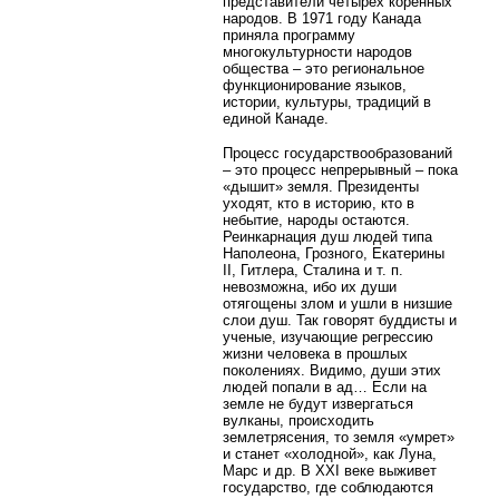
представители четырех коренных
народов. В 1971 году Канада
приняла программу
многокультурности народов
общества – это региональное
функционирование языков,
истории, культуры, традиций в
единой Канаде.
Процесс государствообразований
– это процесс непрерывный – пока
«дышит» земля. Президенты
уходят, кто в историю, кто в
небытие, народы остаются.
Реинкарнация душ людей типа
Наполеона, Грозного, Екатерины
II, Гитлера, Сталина и т. п.
невозможна, ибо их души
отягощены злом и ушли в низшие
слои душ. Так говорят буддисты и
ученые, изучающие регрессию
жизни человека в прошлых
поколениях. Видимо, души этих
людей попали в ад… Если на
земле не будут извергаться
вулканы, происходить
землетрясения, то земля «умрет»
и станет «холодной», как Луна,
Марс и др. В XXI веке выживет
государство, где соблюдаются