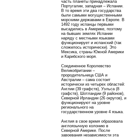
часть планеты принадлежала
Португалии, западная – Испании.
В то время эти два государства
были самыми могущественными
морскими державами в Европе. В
1492 году испанцы первыми
высадились в Америке, поэтому
на бывших землях Испании
наряду с местными языками
функционирует и испанский (так
сложилось исторически). Это
Мексика, страны Южной Америки
и Карибского моря.
Соединенное Королевство
Великобритании –
прородительница США и
Австралии – сама состоит
исторически из четырех областей:
Англии (39 графств), Уэльса (8
графств), Шотландии (9 районов),
Северной Ирландии (26 округов), и
функционируют на уровне
регионального на
государственном уровне 4 языка.
Англия в свое время образовала
англоязычную колонию в
Северной Америке. После
завоевания независимости эта