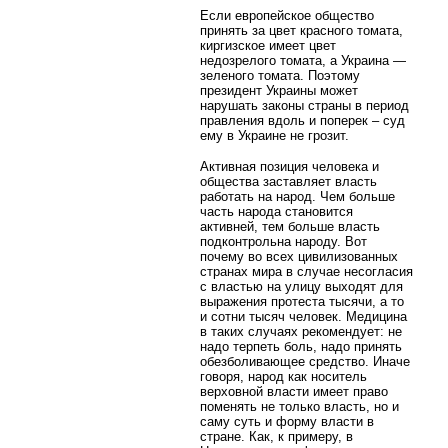
Если европейское общество
принять за цвет красного томата,
киргизское имеет цвет
недозрелого томата, а Украина —
зеленого томата. Поэтому
президент Украины может
нарушать законы страны в период
правления вдоль и поперек – суд
ему в Украине не грозит.
Активная позиция человека и
общества заставляет власть
работать на народ. Чем больше
часть народа становится
активней, тем больше власть
подконтрольна народу. Вот
почему во всех цивилизованных
странах мира в случае несогласия
с властью на улицу выходят для
выражения протеста тысячи, а то
и сотни тысяч человек. Медицина
в таких случаях рекомендует: не
надо терпеть боль, надо принять
обезболивающее средство. Иначе
говоря, народ как носитель
верховной власти имеет право
поменять не только власть, но и
саму суть и форму власти в
стране. Как, к примеру, в