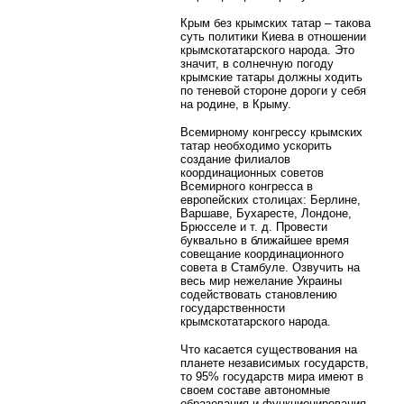
Крым без крымских татар – такова
суть политики Киева в отношении
крымскотатарского народа. Это
значит, в солнечную погоду
крымские татары должны ходить
по теневой стороне дороги у себя
на родине, в Крыму.
Всемирному конгрессу крымских
татар необходимо ускорить
создание филиалов
координационных советов
Всемирного конгресса в
европейских столицах: Берлине,
Варшаве, Бухаресте, Лондоне,
Брюсселе и т. д. Провести
буквально в ближайшее время
совещание координационного
совета в Стамбуле. Озвучить на
весь мир нежелание Украины
содействовать становлению
государственности
крымскотатарского народа.
Что касается существования на
планете независимых государств,
то 95% государств мира имеют в
своем составе автономные
образования и функционирования