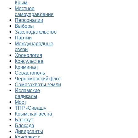
Крым
Местное
самоуправление
Персоналии
Выборы
Законодательство
Партии
Международные
связи
Хронология
Консульства
Криминал
Севастополь
Черноморский флот
Самозахваты земли
Исламские
радикалы
Мост
ТПР «Сиваш»
Крымская весна
Блэкаут
Блокада
Диверсанты
Конфликт с