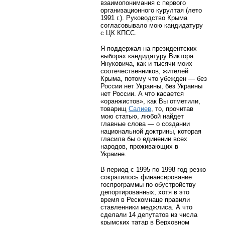
взаимопонимания с первого
организационного курултая (лето
1991 г.). Руководство Крыма
согласовывало мою кандидатуру
с ЦК КПСС.
Я поддержал на президентских
выборах кандидатуру Виктора
Януковича, как и тысячи моих
соотечественников, жителей
Крыма, потому что убежден — без
России нет Украины, без Украины
нет России. А что касается
«оранжистов», как Вы отметили,
товарищ
Салиев
, то, прочитав
мою статью, любой найдет
главные слова — о создании
национальной доктрины, которая
гласила бы о единении всех
народов, проживающих в
Украине.
В период с 1995 по 1998 год резко
сократилось финансирование
госпрограммы по обустройству
депортированных, хотя в это
время в Рескомнаце правили
ставленники меджлиса. А что
сделали 14 депутатов из числа
крымских татар в Верховном