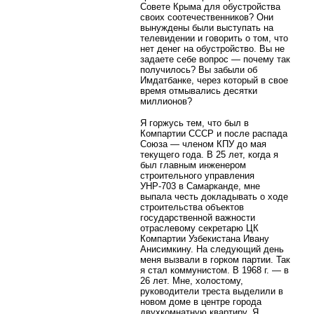
Совете Крыма для обустройства
своих соотечественников? Они
вынуждены были выступать на
телевидении и говорить о том, что
нет денег на обустройство. Вы не
задаете себе вопрос — почему так
получилось? Вы забыли об
Имдатбанке, через который в свое
время отмывались десятки
миллионов?
Я горжусь тем, что был в
Компартии СССР и после распада
Союза — членом КПУ до мая
текущего года. В 25 лет, когда я
был главным инженером
строительного управления
УНР-703 в Самарканде, мне
выпала честь докладывать о ходе
строительства объектов
государственной важности
отраслевому секретарю ЦК
Компартии Узбекистана Ивану
Анисимкину. На следующий день
меня вызвали в горком партии. Так
я стал коммунистом. В 1968 г. — в
26 лет. Мне, холостому,
руководители треста выделили в
новом доме в центре города
двухкомнатную квартиру. Я