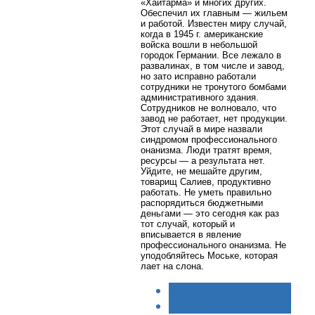
«Хайтарма» и многих других.
Обеспечил их главным — жильем
и работой. Известен миру случай,
когда в 1945 г. американские
войска вошли в небольшой
городок Германии. Все лежало в
развалинах, в том числе и завод,
но зато исправно работали
сотрудники не тронутого бомбами
административного здания.
Сотрудников не волновало, что
завод не работает, нет продукции.
Этот случай в мире назвали
синдромом профессионального
онанизма. Люди тратят время,
ресурсы — а результата нет.
Уйдите, не мешайте другим,
товарищ Салиев, продуктивно
работать. Не уметь правильно
распорядиться бюджетными
деньгами — это сегодня как раз
тот случай, который и
вписывается в явление
профессионального онанизма. Не
уподобляйтесь Моське, которая
лает на слона.
< НАЗАД
ВПЕРЁД >