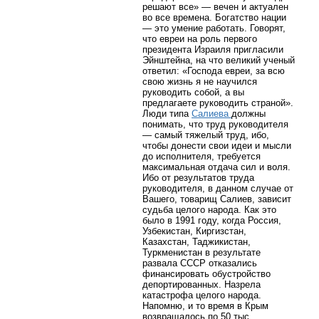
решают все» — вечен и актуален
во все времена. Богатство нации
— это умение работать. Говорят,
что евреи на роль первого
президента Израиля пригласили
Эйнштейна, на что великий ученый
ответил: «Господа евреи, за всю
свою жизнь я не научился
руководить собой, а вы
предлагаете руководить страной».
Люди типа
Салиева
должны
понимать, что труд руководителя
— самый тяжелый труд, ибо,
чтобы донести свои идеи и мысли
до исполнителя, требуется
максимальная отдача сил и воля.
Ибо от результатов труда
руководителя, в данном случае от
Вашего, товарищ Салиев, зависит
судьба целого народа. Как это
было в 1991 году, когда Россия,
Узбекистан, Киргизстан,
Казахстан, Таджикистан,
Туркменистан в результате
развала СССР отказались
финансировать обустройство
депортированных. Назрела
катастрофа целого народа.
Напомню, и то время в Крым
возвращалось по 50 тыс.