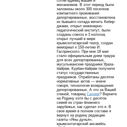
сотни единиц машин и
механизмов. В этот период были
заложены около 300 поселков
компактного проживания
депортированных, восстановлена
из бывшего склада мечеть Кебир-
джами, открыт инженерно-
педагогический институт, были
созданы совхоз и 3 колхоза,
открыт лучший в мире
крымскотатарский театр, создан
мемориал к 150-летию И.
Гаспринского. При мне 18 мая
стало официальным днем траура
для всех депортированных,
мусульманские праздники Ураза-
байрам, Курбан-байрам получили
статус государственных
праздников. Отработаны десятки
нормативных актов — иначе
говоря, технология возвращения
депортированных. А что за Вашей
спиной, товарищ
Салиев
? Верните
на Родину хотя бы с десяток
семей из стран ближнего
зарубежья, как сделал это я. В
свое время в полном составе я
вернул на родину редакцию
газеты «Яны дунья»,
крымскотатарский ансамбль