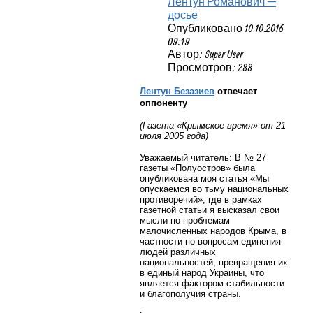
Лентун Романович —
досье
Опубликовано 10.10.2016
09:19
Автор: Super User
Просмотров: 288
Лентун Безазиев
отвечает
оппоненту
(Газета «Крымское время» от 21
июля 2005 года)
Уважаемый читатель: В № 27
газеты «Полуостров» была
опубликована моя статья «Мы
опускаемся во тьму национальных
противоречий», где в рамках
газетной статьи я высказал свои
мысли по проблемам
малочисленных народов Крыма, в
частности по вопросам единения
людей различных
национальностей, превращения их
в единый народ Украины, что
является фактором стабильности
и благополучия страны.