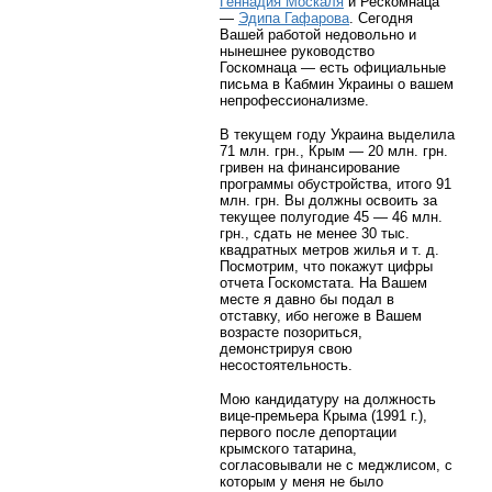
Геннадия Москаля
и Рескомнаца
—
Эдипа Гафарова
. Сегодня
Вашей работой недовольно и
нынешнее руководство
Госкомнаца — есть официальные
письма в Кабмин Украины о вашем
непрофессионализме.
В текущем году Украина выделила
71 млн. грн., Крым — 20 млн. грн.
гривен на финансирование
программы обустройства, итого 91
млн. грн. Вы должны освоить за
текущее полугодие 45 — 46 млн.
грн., сдать не менее 30 тыс.
квадратных метров жилья и т. д.
Посмотрим, что покажут цифры
отчета Госкомстата. На Вашем
месте я давно бы подал в
отставку, ибо негоже в Вашем
возрасте позориться,
демонстрируя свою
несостоятельность.
Мою кандидатуру на должность
вице-премьера Крыма (1991 г.),
первого после депортации
крымского татарина,
согласовывали не с меджлисом, с
которым у меня не было