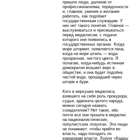
пришли люди, далекие от
профессионализма, порядочности
и, главное, умения и желания
работать, как подобает
государственным служащим. У
них нет такого понятия. Главное —
выслуживаться и пресмыкаться
перед меджлисом, с подачи
которого они появились в
государственных органах. Когда
море штормит, появляется пена,
когда на море штиль — вода
прозрачная, чистого цвета. Я
полагаю, когда-нибудь истинная
демократия возьмет верх в
обществе, и она будет подобна
чистой воде, прошедшей через
шторм и бури.
Кого в верхушке меджлиса,
взявшего на себя роль прокурора,
судьи, адвоката целого народа,
можно сегодня назвать
созидателем? Нет таких, ибо
почти все они прошли в меджлис
на националистических,
популистских лозунгах. Эти люди
не понимают: чтобы прийти во
власть, надо походить по
коридорам власти. Лозунг «Кадры