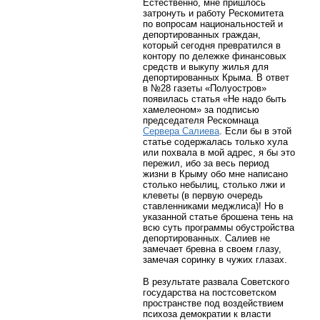
Естественно, мне пришлось
затронуть и работу Рескомитета
по вопросам национальностей и
депортированных граждан,
который сегодня превратился в
контору по дележке финансовых
средств и выкупу жилья для
депортированных Крыма. В ответ
в №28 газеты «Полуостров»
появилась статья «Не надо быть
хамелеоном» за подписью
председателя Рескомнаца
Сервера Салиева
. Если бы в этой
статье содержалась только хула
или похвала в мой адрес, я бы это
пережил, ибо за весь период
жизни в Крыму обо мне написано
столько небылиц, столько лжи и
клеветы (в первую очередь
ставленниками меджлиса)! Но в
указанной статье брошена тень на
всю суть программы обустройства
депортированных. Салиев не
замечает бревна в своем глазу,
замечая соринку в чужих глазах.
В результате развала Советского
государства на постсоветском
пространстве под воздействием
психоза демократии к власти