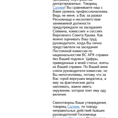
депортированных. Товарищ
Салиев
! Вы сравниваете наш с
Вами уровень профессионализма.
Ведь не меня, а Вас за развал
Рескомнаца и несоответствие
занимаемой должности
предупреждали на заседаниях
Совмина, комиссиях и сессиях
Верховного Совета Крыма. Как
можно оценивать Ваш труд
руководителя, когда Вы лично
представляли на заседания
Постоянной комиссии по
национальностям ВС АРК справки
без Вашей подписи. Цифры,
приведенные в моей статье, взяты
из Вашей справки. По Вашей вине
сняли руководителя комиссии, но
Вы непотопляемы, потому что за
Вас горой верхушка меджлиса, а
ему на фактические дела
наплевать, важно иметь
окружение, которое поет ему оду
величия.
Смехотворны Ваши утверждения,
товарищ
Салиев
, по поводу
неправильных действий бывших
руководителей Госкомнаца