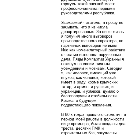
горжусь такой оценкой моего
профессионализма первыми
руководителями республики.
Уважаемый читатель, я прошу не
забывать, что я из числа
депортированных. За свою жизнь
я получил много выговоров
производственного характера, но
партийных выговоров не имел.
Ибо как номенклатурный работник
с честью выполнял порученные
дела. Ряды Компартии Украины я
покинул по своим личным
убеждениям и мотивам. Сегодня
я, как человек, имеющий уже
внуков, как человек, который
имеет в роду, кроме крымских
татар, и армян, и русских, и
украинцев, и узбеков, думаю о
благополучии и стабильности
Крыма, о будущем
подрастающего поколения.
В 90-х годах прошлого столетия, в
период моей работы в должности
вице-премьера, были созданы два
треста, десятки ПМК и
строительных баз, закуплены