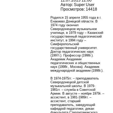
11.07.2013 12:00
Автор: Super User
Просмотров: 14418
Родился 15 апреля 1955 года в г.
Енакиево Донецкой области. В
1974 году окончил
Северодонецкое музыкальное
училище, в 1979 году – Казанский
государственный педагогический
институт, в 1994 году –
Симферопольский
государственный университет.
Доктор педагогических наук
(1997г.). Профессор (1998г.).
Академик Академии
педагогических и общественных
наук (1998г., Москва). Академик
международной академии (1998г.).
В 1974-1975гг. – преподаватель
Северодонецкой детской
музыкальной школы. В 1979-
1981гг. – служба в Советской
Армии. В августе – ноябре 1979г. –
ассистент, в 1981-1989гг. –
ассистент, старший
преподаватель, заведующий
кафедрой педагогики, декан
факультета Стерлитамакского