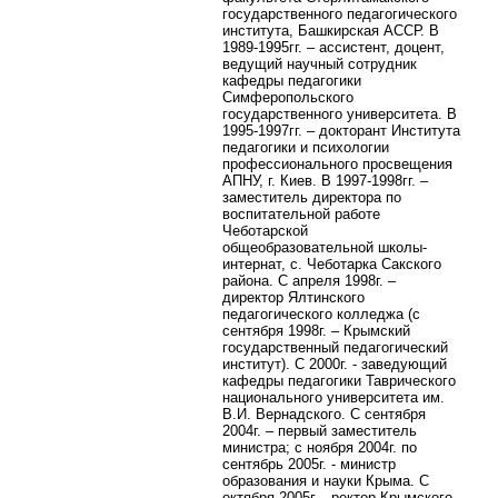
государственного педагогического
института, Башкирская АССР. В
1989-1995гг. – ассистент, доцент,
ведущий научный сотрудник
кафедры педагогики
Симферопольского
государственного университета. В
1995-1997гг. – докторант Института
педагогики и психологии
профессионального просвещения
АПНУ, г. Киев. В 1997-1998гг. –
заместитель директора по
воспитательной работе
Чеботарской
общеобразовательной школы-
интернат, с. Чеботарка Сакского
района. С апреля 1998г. –
директор Ялтинского
педагогического колледжа (с
сентября 1998г. – Крымский
государственный педагогический
институт). С 2000г. - заведующий
кафедры педагогики Таврического
национального университета им.
В.И. Вернадского. С сентября
2004г. – первый заместитель
министра; с ноября 2004г. по
сентябрь 2005г. - министр
образования и науки Крыма. С
октября 2005г. - ректор Крымского