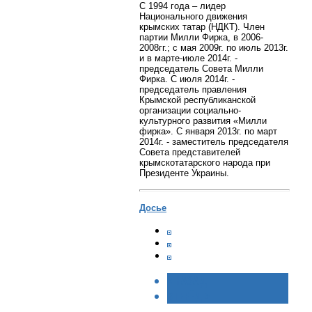
С 1994 года – лидер
Национального движения
крымских татар (НДКТ). Член
партии Милли Фирка, в 2006-
2008гг.; с мая 2009г. по июль 2013г.
и в марте-июле 2014г. -
председатель Совета Милли
Фирка.
С июля 2014г. -
председатель правления
Крымской республиканской
организации социально-
культурного развития «
Милли
фирка
».
С января 2013г. по март
2014г. - заместитель председателя
Совета представителей
крымскотатарского народа при
Президенте Украины.
Досье
< НАЗАД
ВПЕРЁД >