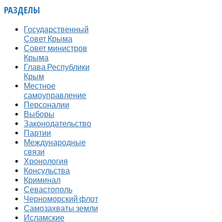
РАЗДЕЛЫ
Государственный
Совет Крыма
Совет министров
Крыма
Глава Республики
Крым
Местное
самоуправление
Персоналии
Выборы
Законодательство
Партии
Международные
связи
Хронология
Консульства
Криминал
Севастополь
Черноморский флот
Самозахваты земли
Исламские