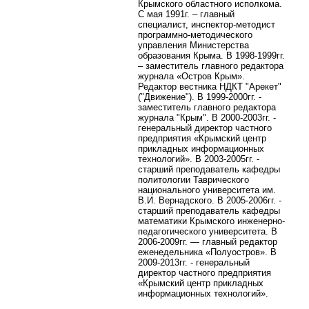
Крымского областного исполкома.
С мая 1991г. – главный
специалист, инспектор-методист
программно-методического
управления Министерства
образования Крыма. В 1998-1999гг.
– заместитель главного редактора
журнала «Остров Крым».
Редактор вестника НДКТ "Арекет"
("Движение"). В 1999-2000гг. -
заместитель главного редактора
журнала "Крым".
В 2000-2003гг. -
генеральный директор частного
предприятия «Крымский центр
прикладных информационных
технологий». В 2003-2005гг. -
старший преподаватель кафедры
политологии Таврического
национального университета им.
В.И. Вернадского. В 2005-2006гг. -
старший преподаватель кафедры
математики Крымского инженерно-
педагогического университета. В
2006-2009гг. — главный редактор
еженедельника «Полуостров». В
2009-2013гг. - генеральный
директор частного предприятия
«Крымский центр прикладных
информационных технологий».