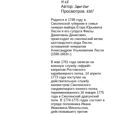
11:45
Автор: Super User
Просмотров: 6367
Родился в 1748 году в
Смоленской губернии в семье
генерал-майора Егора Юрьевича
Лесли и его супруги Феклы
Даниловны Денисович,
происходил из смоленский ветви
шотландского рода Лесли,
основанной генералом
Александром Ульяновичем Лесли
(1590-1663гг.).
В мае 1761 года записан на
военную службу гефрейт-
капралом Ростовского
карабинерного полка. 14 апреля
1773 года поступил на
действительную службу
вахмистром Смоленского
ландмилицкого конного полка,
переименованного 16 января 1775
года в Смоленский драгунский
полк. В 1774-1775 годах состоял в
отряде полковника Ивана
Ивановича Михельсона,
действовавшего против