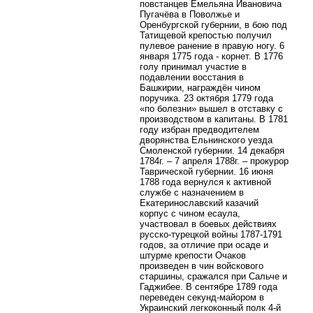
повстанцев Емельяна Ивановича
Пугачёва в Поволжье и
Оренбургской губернии, в бою под
Татищевой крепостью получил
пулевое ранение в правую ногу. 6
января 1775 года - корнет. В 1776
голу принимал участие в
подавлении восстания в
Башкирии, награждён чином
поручика. 23 октября 1779 года
«по болезни» вышел в отставку с
производством в капитаны. В 1781
году избран предводителем
дворянства Ельнинского уезда
Смоленской губернии.
14 декабря
1784г. – 7 апреля 1788г.
– прокурор
Таврической губернии. 16 июня
1788 года вернулся к активной
службе с назначением в
Екатеринославский казачий
корпус с чином есаула,
участвовал в боевых действиях
русско-турецкой войны 1787-1791
годов, за отличие при осаде и
штурме крепости Очаков
произведен в чин войскового
старшины, сражался при Сальче и
Гаджибее. В сентябре 1789 года
переведен секунд-майором в
Украинский легкоконный полк 4-й