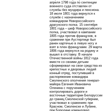
апреля 1798 года по сентенции
военного суда отставлен от
службы без мундира и пенсиона.
18 июля 1801 года вернулся к
службе с назначением
командиром Новороссийского
драгунского полка. 15 сентября
1801 года – шеф Новороссийского
полка, участвовал в кампании
1805 года против французов, в
сражении при Аустерлице был
ранен картечью в левую ногу и
взят в плен французами. 29 марта
1806 года вернулся на родину и
вышел в отставку. В начале
Отечественной войны 1812 года
вместе со своими детьми
сформировал на свои средства из
крепостных и дворовых людей
конный отряд, поступивший в
распоряжение командира
Смоленского ополчения генерал-
майора Евгения Ивановича
Оленина с поручением
контролировать дороги и
восточные территории Белоруссии
до границ Смоленской губернии,
участвовал в сражениях при
Красном, Смоленске и Лубине,
при Бородине командовал