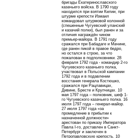
бригады Екатеринославского
казачьего войска. В 1790 году
находился при взятии Килии, при
штурме крепости Измаил
командовал штурмовой колонной
(спешенные Чугуевский уланский
и казачий полки), был ранен и за
отличия награждён чином
премьер-майора. В 1791 году
сражался при Бабадаге и Мачине,
где ранен пикой в правое бедро,
но остался в строю, за что
пожалован в подполковники. 28
февраля 1792 года - командир 2-го
Чугуевского казачьего полка,
участвовал в Польской кампании
1792 года и в подавлении
восстания генерала Костюшко,
сражался при Рацлавицах,
Дивине, Бресте и Крупчицах. 10
мая 1797 года – полковник, шеф 1-
го Чугуевского казачьего полка. 16
июля 1797 года – генерал-майор.
27 июля 1797 года «за
промедление в прибытии к
назначенной должности»
арестован по приказу Императора
Павла I-го, доставлен в Санкт-
Петербург и заключен в
Петропавловскую крепость. 10