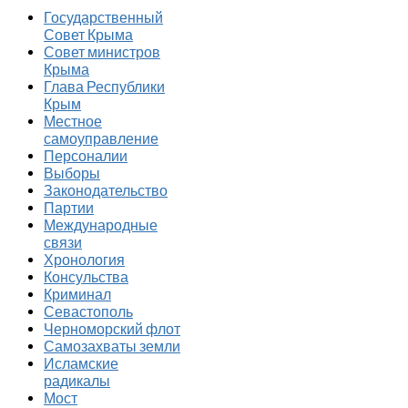
Государственный
Совет Крыма
Совет министров
Крыма
Глава Республики
Крым
Местное
самоуправление
Персоналии
Выборы
Законодательство
Партии
Международные
связи
Хронология
Консульства
Криминал
Севастополь
Черноморский флот
Самозахваты земли
Исламские
радикалы
Мост