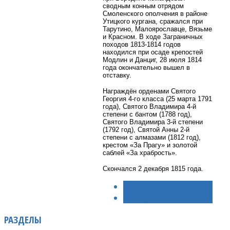
сводным конным отрядом
Смоленского ополчения в районе
Утицкого кургана, сражался при
Тарутино, Малоярославце, Вязьме
и Красном. В ходе Заграничных
походов 1813-1814 годов
находился при осаде крепостей
Модлин и Данциг, 28 июля 1814
года окончательно вышел в
отставку.
Награждён орденами Святого
Георгия 4-го класса (25 марта 1791
года), Святого Владимира 4-й
степени с бантом (1788 год),
Святого Владимира 3-й степени
(1792 год), Святой Анны 2-й
степени с алмазами (1812 год),
крестом «За Прагу» и золотой
саблей «За храбрость».
Скончался 2 декабря 1815 года.
< НАЗАД
ВПЕРЁД >
РАЗДЕЛЫ