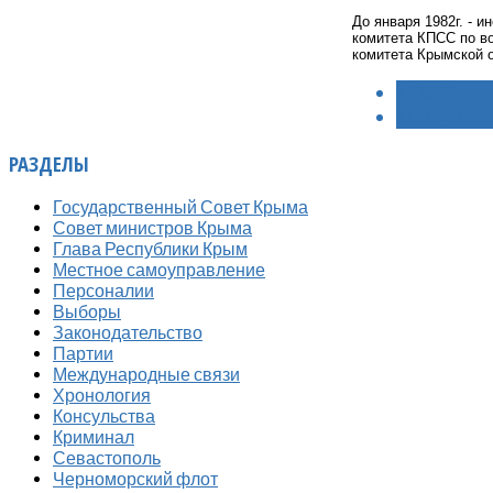
До января 1982г. - и
комитета КПСС по во
комитета Крымской о
< НАЗАД
ВПЕРЁД >
РАЗДЕЛЫ
Государственный Совет Крыма
Совет министров Крыма
Глава Республики Крым
Местное самоуправление
Персоналии
Выборы
Законодательство
Партии
Международные связи
Хронология
Консульства
Криминал
Севастополь
Черноморский флот