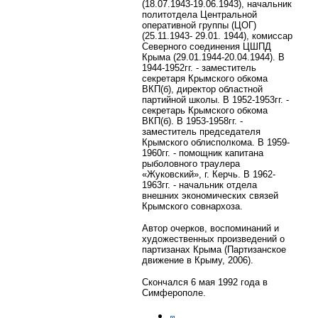
(18.07.1943-19.06.1943), начальник
политотдела Центральной
оперативной группы (ЦОГ)
(25.11.1943- 29.01. 1944), комиссар
Северного соединения ЦШПД
Крыма (29.01.1944-20.04.1944). В
1944-1952гг. - заместитель
секретаря Крымского обкома
ВКП(б), директор областной
партийной школы. В 1952-1953гг. -
секретарь Крымского обкома
ВКП(б). В 1953-1958гг. -
заместитель председателя
Крымского облисполкома. В 1959-
1960гг. - помощник капитана
рыболовного траулера
«Жуковский», г. Керчь. В 1962-
1963гг. - начальник отдела
внешних экономических связей
Крымского совнархоза.
Автор очерков, воспоминаний и
художественных произведений о
партизанах Крыма (Партизанское
движение в Крыму, 2006).
Скончался 6 мая 1992 года в
Симферополе.