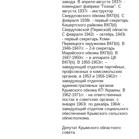
завода. В апреле-августе 1937г. -
комендант фабрики "Гознак". С
августа 1937г. - инструктор
Свердловского обкома ВКП(б). С
февраля 1938г. - первый секретарь
Кишертского райкома ВКП(б)
Свердловской (Пермской) области.
С февраля 1942г. – октябрь 1943г.
- первый секретарь Коми-
Пермяцкого окружкома ВКП(б). В
1946-1947гг. – 2-й секретарь
Марийского обкома ВКП(б). В
1947-1950гг. – в аппарате ЦК
ВКП(б). В 1950-1953гг. –
заведующий отделом партийных,
профсоюзных и комсомольских
органов, в 1953 и 1956-1962гг. -
заведующий отделом
административных органов
Крымского обкома КП Украины. В
1962-1971гг. - на ответственных
постах в советских органах: с
января 1963г. по декабрь 1964г. -
заведующий отделом социального
обеспечения Крымского сельского
облисполкома.
Депутат Крымского областного
совета.