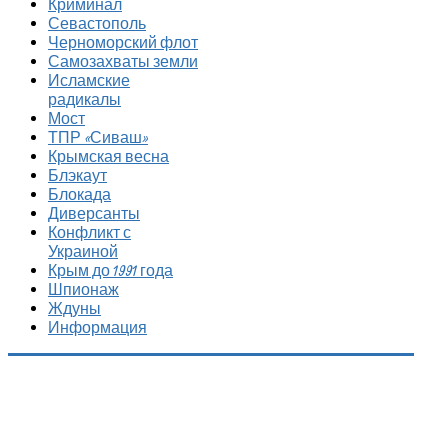
Криминал
Севастополь
Черноморский флот
Самозахваты земли
Исламские
радикалы
Мост
ТПР «Сиваш»
Крымская весна
Блэкаут
Блокада
Диверсанты
Конфликт с
Украиной
Крым до 1991 года
Шпионаж
Ждуны
Информация