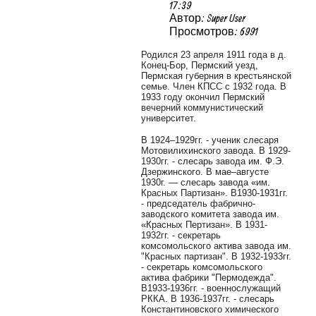
17:39
Автор: Super User
Просмотров: 6991
Родился 23 апреля 1911 года в д.
Конец-Бор, Пермский уезд,
Пермская губерния в крестьянской
семье. Член КПСС с 1932 года. В
1933 году окончил Пермский
вечерний коммунистический
университет.
В 1924–1929гг. - ученик слесаря
Мотовилихинского завода. В 1929-
1930гг. - слесарь завода им. Ф.Э.
Дзержинского. В мае–августе
1930г. — слесарь завода «им.
Красных Партизан». В1930-1931гг.
- председатель фабрично-
заводского комитета завода им.
«Красных Пертизан». В 1931-
1932гг. - секретарь
комсомольского актива завода им.
"Красных партизан". В 1932-1933гг.
- секретарь комсомольского
актива фабрики "Пермодежда".
В1933-1936гг. - военнослужащий
РККА. В 1936-1937гг. - слесарь
Константиновского химического