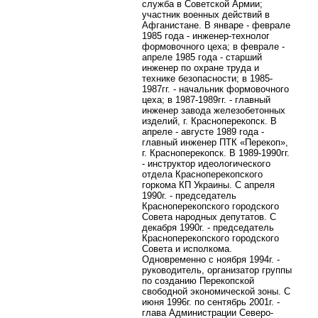
служба в Советской Армии;
участник военных действий в
Афганистане. В январе - феврале
1985 года - инженер-технолог
формовочного цеха; в феврале -
апреле 1985 года - старший
инженер по охране труда и
технике безопасности; в 1985-
1987гг. - начальник формовочного
цеха; в 1987-1989гг. - главный
инженер завода железобетонных
изделий, г. Красноперекопск. В
апреле - августе 1989 года -
главный инженер ПТК «Перекоп»,
г. Красноперекопск. В 1989-1990гг.
- инструктор идеологического
отдела Красноперекопского
горкома КП Украины. С апреля
1990г. - председатель
Красноперекопского городского
Совета народных депутатов. С
декабря 1990г. - председатель
Красноперекопского городского
Совета и исполкома.
Одновременно с ноября 1994г. -
руководитель, организатор группы
по созданию Перекопской
свободной экономической зоны. С
июня 1996г. по сентябрь 2001г. -
глава Администрации Северо-