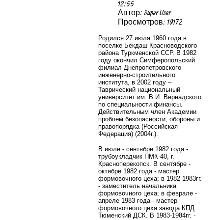
12:55
Автор: Super User
Просмотров: 19172
Родился 27 июля 1960 года в
поселке Бекдаш Красноводского
района Туркменской ССР. В 1982
году окончил Симферопольский
филиал Днепропетровского
инженерно-строительного
института, в 2002 году –
Таврический национальный
университет им. В.И. Вернадского
по специальности финансы.
Действительным член Академии
проблем безопасности, обороны и
правопорядка (Российская
Федерация) (2004г.).
В июле - сентябре 1982 года -
трубоукладчик ПМК-40, г.
Красноперекопск. В сентябре -
октябре 1982 года - мастер
формовочного цеха; в 1982-1983гг.
- заместитель начальника
формовочного цеха; в феврале -
апреле 1983 года - мастер
формовочного цеха завода КПД
Тюменский ДСК. В 1983-1984гг. -