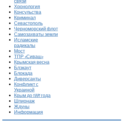
связи
Хронология
Консульства
Криминал
Севастополь
Черноморский флот
Самозахваты земли
Исламские
радикалы
Мост
ТПР «Сиваш»
Крымская весна
Блэкаут
Блокада
Диверсанты
Конфликт с
Украиной
Крым до 1991 года
Шпионаж
Ждуны
Информация