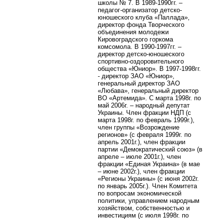
школы № 7. В 1989-1990гг. –
педагог-организатор детско-
юношеского клуба «Паллада»,
директор фонда Творческого
объединения молодежи
Кировоградского горкома
комсомола. В 1990-1997гг. –
директор детско-юношеского
спортивно-оздоровительного
общества «Юниор». В 1997-1998гг.
- директор ЗАО «Юниор»,
генеральный директор ЗАО
«Любава», генеральный директор
ВО «Артемида». С марта 1998г. по
май 2006г. – народный депутат
Украины. Член фракции НДП (с
марта 1998г. по февраль 1999г.),
член группы «Возрождение
регионов» (с февраля 1999г. по
апрель 2001г.), член фракции
партии «Демократический союз» (в
апреле – июле 2001г.), член
фракции «Единая Украина» (в мае
– июне 2002г.), член фракции
«Регионы Украины» (с июня 2002г.
по январь 2005г.). Член Комитета
по вопросам экономической
политики, управлением народным
хозяйством, собственностью и
инвестициям (с июля 1998г. по