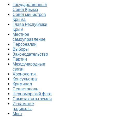
Государственный
Совет Крыма
Совет министров
Крыма
Глава Республики
Крым
Местное
самоуправление
Персоналии
Выборы
Законодательство
Партии
Международные
связи
Хронология
Консульства
Криминал
Севастополь
Черноморский флот
Самозахваты земли
Исламские
радикалы
Мост