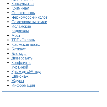
Консульства
Криминал
Севастополь
Черноморский флот
Самозахваты земли
Исламские
радикалы
Мост
ТПР «Сиваш»
Крымская весна
Блэкаут
Блокада
Диверсанты
Конфликт с
Украиной
Крым до 1991 года
Шпионаж
Ждуны
Информация