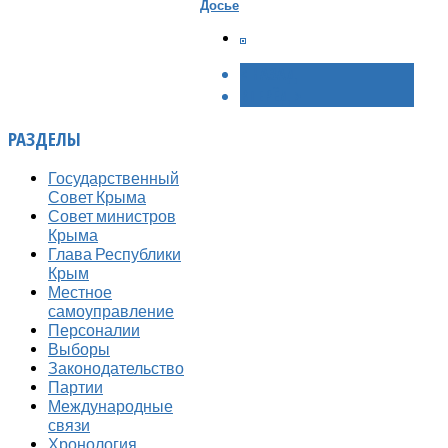
Досье
< НАЗАД
ВПЕРЁД >
РАЗДЕЛЫ
Государственный
Совет Крыма
Совет министров
Крыма
Глава Республики
Крым
Местное
самоуправление
Персоналии
Выборы
Законодательство
Партии
Международные
связи
Хронология