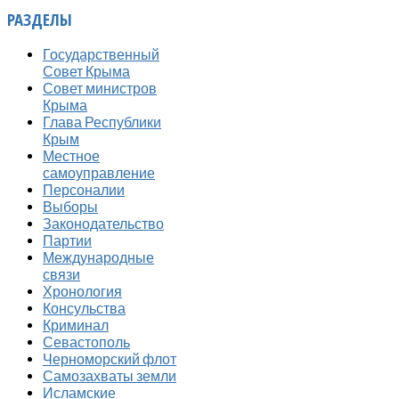
РАЗДЕЛЫ
Государственный
Совет Крыма
Совет министров
Крыма
Глава Республики
Крым
Местное
самоуправление
Персоналии
Выборы
Законодательство
Партии
Международные
связи
Хронология
Консульства
Криминал
Севастополь
Черноморский флот
Самозахваты земли
Исламские