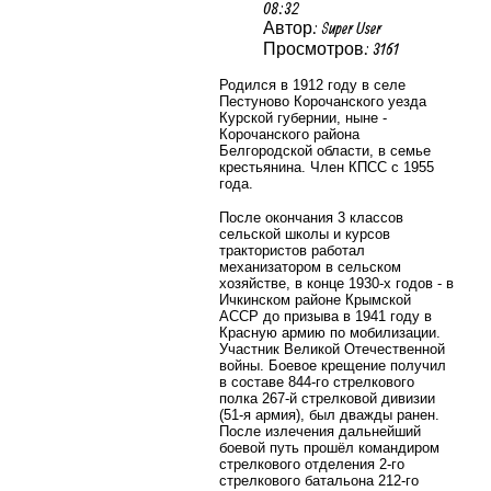
08:32
Автор: Super User
Просмотров: 3161
Родился в 1912 году в селе
Пестуново Корочанского уезда
Курской губернии, ныне -
Корочанского района
Белгородской области, в семье
крестьянина. Член КПСС с 1955
года.
После окончания 3 классов
сельской школы и курсов
трактористов работал
механизатором в сельском
хозяйстве, в конце 1930-х годов - в
Ичкинском районе Крымской
АССР до призыва в 1941 году в
Красную армию по мобилизации.
Участник Великой Отечественной
войны. Боевое крещение получил
в составе 844-го стрелкового
полка 267-й стрелковой дивизии
(51-я армия), был дважды ранен.
После излечения дальнейший
боевой путь прошёл командиром
стрелкового отделения 2-го
стрелкового батальона 212-го