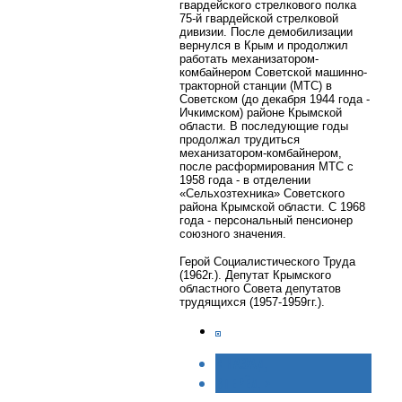
гвардейского стрелкового полка
75-й гвардейской стрелковой
дивизии. После демобилизации
вернулся в Крым и продолжил
работать механизатором-
комбайнером Советской машинно-
тракторной станции (МТС) в
Советском (до декабря 1944 года -
Ичкимском) районе Крымской
области. В последующие годы
продолжал трудиться
механизатором-комбайнером,
после расформирования МТС с
1958 года - в отделении
«Сельхозтехника» Советского
района Крымской области. С 1968
года - персональный пенсионер
союзного значения.
Герой Социалистического Труда
(1962г.). Депутат Крымского
областного Совета депутатов
трудящихся (1957-1959гг.).
< НАЗАД
ВПЕРЁД >