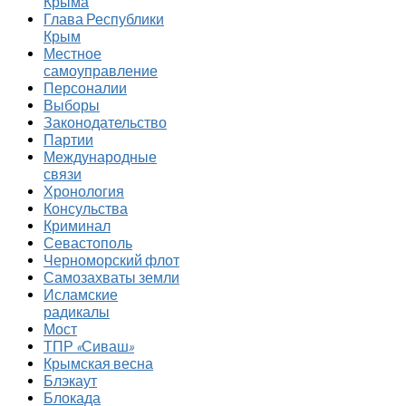
Крыма
Глава Республики
Крым
Местное
самоуправление
Персоналии
Выборы
Законодательство
Партии
Международные
связи
Хронология
Консульства
Криминал
Севастополь
Черноморский флот
Самозахваты земли
Исламские
радикалы
Мост
ТПР «Сиваш»
Крымская весна
Блэкаут
Блокада