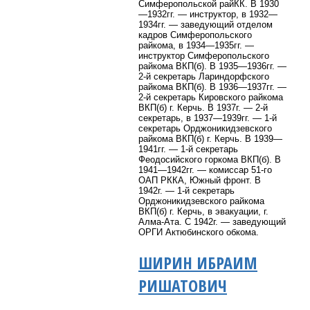
Симферопольской райКК. В 1930
—1932гг. — инструктор, в 1932—
1934гг. — заведующий отделом
кадров Симферопольского
райкома, в 1934—1935гг. —
инструктор Симферопольского
райкома ВКП(б). В 1935—1936гг. —
2-й секретарь Лариндорфского
райкома ВКП(б). В 1936—1937гг. —
2-й секретарь Кировского райкома
ВКП(б) г. Керчь. В 1937г. — 2-й
секретарь, в 1937—1939гг. — 1-й
секретарь Орджоникидзевского
райкома ВКП(б) г. Керчь. В 1939—
1941гг. — 1-й секретарь
Феодосийского горкома ВКП(б). В
1941—1942гг. — комиссар 51-го
ОАП РККА, Южный фронт. В
1942г. — 1-й секретарь
Орджоникидзевского райкома
ВКП(б) г. Керчь, в эвакуации, г.
Алма-Ата. С 1942г. — заведующий
ОРГИ Актюбинского обкома.
ШИРИН ИБРАИМ
РИШАТОВИЧ