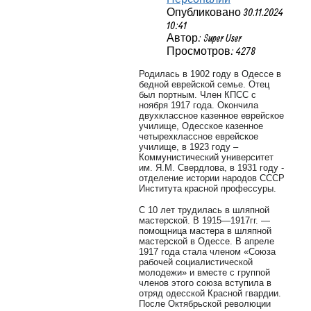
Опубликовано 30.11.2024
10:41
Автор: Super User
Просмотров: 4278
Родилась в 1902 году в Одессе в
бедной еврейской семье. Отец
был портным. Член КПСС с
ноября 1917 года. Окончила
двухклассное казенное еврейское
училище, Одесское казенное
четырехклассное еврейское
училище, в 1923 году –
Коммунистический университет
им. Я.М. Свердлова, в 1931 году -
отделение истории народов СССР
Института красной профессуры.
С 10 лет трудилась в шляпной
мастерской. В 1915—1917гг. —
помощница мастера в шляпной
мастерской в Одессе. В апреле
1917 года стала членом «Союза
рабочей социалистической
молодежи» и вместе с группой
членов этого союза вступила в
отряд одесской Красной гвардии.
После Октябрьской революции