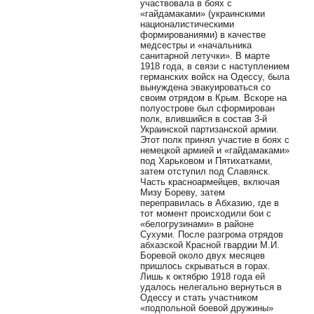
участвовала в боях с
«гайдамаками» (украинскими
националистическими
формированиями) в качестве
медсестры и «начальника
санитарной летучки». В марте
1918 года, в связи с наступлением
германских войск на Одессу, была
вынуждена эвакуироваться со
своим отрядом в Крым. Вскоре на
полуострове был сформирован
полк, влившийся в состав 3-й
Украинской партизанской армии.
Этот полк принял участие в боях с
немецкой армией и «гайдамаками»
под Харьковом и Пятихатками,
затем отступил под Славянск.
Часть красноармейцев, включая
Мизу Бореву, затем
переправилась в Абхазию, где в
тот момент происходили бои с
«белогрузинами» в районе
Сухуми. После разгрома отрядов
абхазской Красной гвардии М.И.
Боревой около двух месяцев
пришлось скрываться в горах.
Лишь к октябрю 1918 года ей
удалось нелегально вернуться в
Одессу и стать участником
«подпольной боевой дружины»