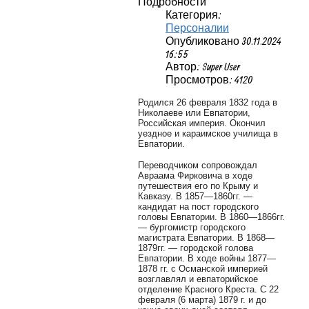
Подробности
Категория:
Персоналии
Опубликовано 30.11.2024
16:55
Автор: Super User
Просмотров: 4120
Родился 26 февраля 1832 года в
Николаеве или Евпатории,
Российская империя. Окончил
уездное и караимское училища в
Евпатории.
Переводчиком сопровождал
Авраама Фирковича в ходе
путешествия его по Крыму и
Кавказу. В 1857—1860гг. —
кандидат на пост городского
головы Евпатории. В 1860—1866гг.
— бургомистр городского
магистрата Евпатории. В 1868—
1879гг. — городской голова
Евпатории. В ходе войны 1877—
1878 гг. с Османской империей
возглавлял и евпаторийское
отделение Красного Креста.
С 22
февраля (6 марта) 1879 г. и до