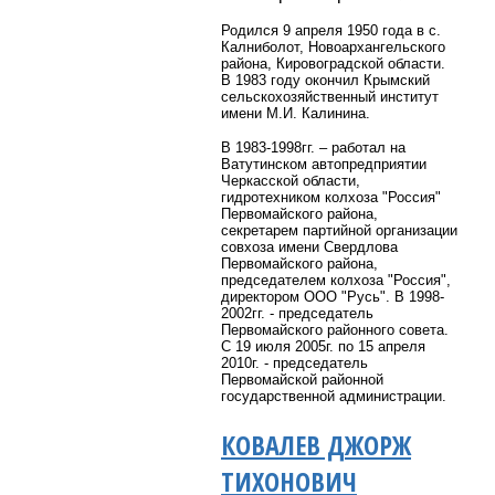
Родился 9 апреля 1950 года в
с.
Калниболот, Новоархангельского
района, Кировоградской области.
В 1983 году окончил Крымский
сельскохозяйственный институт
имени М.И. Калинина.
В 1983-1998гг. – работал на
Ватутинском автопредприятии
Черкасской области,
гидротехником колхоза "Россия"
Первомайского района,
секретарем партийной организации
совхоза имени Свердлова
Первомайского района,
председателем колхоза "Россия",
директором ООО "Русь". В 1998-
2002гг. - председатель
Первомайского районного совета.
С 19 июля 2005г. по 15 апреля
2010г. -
председатель
Первомайской районной
государственной администрации.
КОВАЛЕВ ДЖОРЖ
ТИХОНОВИЧ