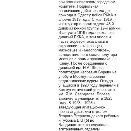
при большевистском городском
комитете. Подпольная
организация действовала до
прихода в Одессу войск РККА в
апреле 1919 года. С мая 1919г. -
инструктор в политотделе 45-й
дивизии южной группы 12-й армии.
В августе 1919 года несколько
дивизий РККА, в том числе и
часть Боревой, оказались в
окружении петлюровцев,
махновцев и «белополяков»,
вследствие чего около полутора
месяцев с боями пробивались к
Киеву. После соединения с
дивизией им. Н.А. Щорса
политотдел направил Бореву на
учёбу в Москву на военно-
педагогические курсы. Оттуда
учащихся в 1920 году перевели в
Коммунистический университет
им. Я.М. Свердлова. Борева
закончила университет в 1923
году. В 1923—1925гг. —
заведующая агитационно-
пропагандистским отделом
Второго Эгершельдского райкома
и губкома ВКП(б) во
Владивостоке, заведующая
агитационным отделом