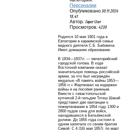
Персоналии
Опубликовано 30.11.2024
18:41
Автор: Super User
Просмотров: 4230
Родился 10 мая 1801 года в
Евпатории
в караимской семье
видного деятеля С.Б. Бабовича.
Имел домашнее образование.
В 1834—1837гг. — евпаторийский
городской голова. В ходе
Восточной компании оказал
значительную помощь российской
армии, за что был награждён
медалью «В память войны 1853—
1856 гг.» Жертвовал на издержки
войны и на пособия раненым.
Вместе с севастопольской
купчихой 2-й гильдии Тотеш Шакай
представил две квитанции о
пожертвовании в 1854 году 1300 и
2800 пудов сена для войск,
находившихся в Бельбекской
долине. До 1855 года состоял в
одном капитале со своим братом
Симой. С 4 (16) мая 1857г. по март