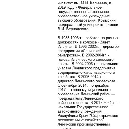
институт им. М.И. Калинина, в
2019 году - Федеральное
государственное автономное
образовательное учреждение
высшего образования "Крымский
федеральный университет" имени
В.И. Вернадского.
В 1983-1996гг. - работал на разных
должностях в колхозе «Завет
Ильича». В 1996-2002гг. - директор
предприятия «Ленинский
райагрохим». В 2002-2004гг. -
голова Ильичевского сельского
совета. В 2004-2006гг. - начальник
участка Ленинского предприятия
водопроводно-канализационного
хозяйства. В 2006-2014гг. -
директор Ленинского гослесхоза.
С сентября 2014г. по декабрь
2017г. - глава муниципального
образования Ленинский район —
председатель Ленинского
районного совета. В 2017-2024гг. –
начальник
Государственного
автономного учреждения
Республики Крым "Старокрымское
лесоохотничье хозяйство"
Ленинский производственный
участок.