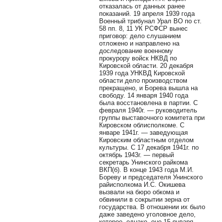
отказалась от данных ранее
показаний. 19 апреля 1939 года
Военный трибунал Урал ВО по ст.
58 пп. 8, 11 УК РСФСР вынес
приговор: дело слушанием
отложено и направлено на
доследование военному
прокурору войск НКВД по
Кировской области. 20 декабря
1939 года УНКВД Кировской
области дело производством
прекращено, и Борева вышла на
свободу. 14 января 1940 года
была восстановлена в партии. С
февраля 1940г. — руководитель
группы выставочного комитета при
Кировском облисполкоме. С
январе 1941г. — заведующая
Кировским областным отделом
культуры. С 17 декабря 1941г. по
октябрь 1943г. — первый
секретарь Унинского райкома
ВКП(б). В конце 1943 года М.И.
Бореву и председателя Унинского
райисполкома И.С. Окишева
вызвали на бюро обкома и
обвинили в сокрытии зерна от
государства. В отношении их было
даже заведено уголовное дело,
которое, однако, оно 15 января