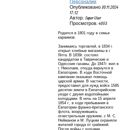
Персоналии
Опубликовано 30.11.2024
17:12
Автор: Super User
Просмотров: 4053
Родился в 1801 году в семье
караимов.
Занимаясь торговлей, в 1834 г.
открыл хлебные магазины в г.
Ялта. В 1839г. состоял
кандидатом в Таврические и
Одесские гахамы. До 1847г. жил в
г. Николаев, откуда вернулся в
Евпаторию. В ходе Восточной
кампании оказывал помощь
царской армии. В частности,
предоставил для нужд войск 1585
десятин земли в Евпаторийском
уезде с двумя водопойными
колодцами. В ночь на 15 апреля
1854 г., в ходе пребывания в
Евпатории франко-британского
флота, вооружившись
огнестрельным оружием, с М. С.
Нейманом и М. Луцким охраняли
жителей города от грабежей.
После войны с купцами