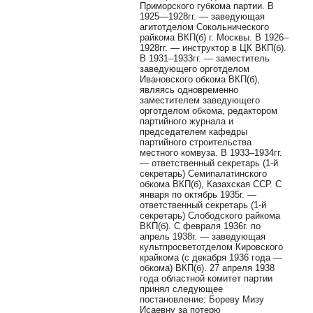
Приморского губкома партии. В
1925—1928гг. — заведующая
агитотделом Сокольнического
райкома ВКП(б) г. Москвы. В 1926–
1928гг. — инструктор в ЦК ВКП(б).
В 1931–1933гг. — заместитель
заведующего орготделом
Ивановского обкома ВКП(б),
являясь одновременно
заместителем заведующего
орготделом обкома, редактором
партийного журнала и
председателем кафедры
партийного строительства
местного комвуза. В 1933–1934гг.
— ответственный секретарь (1-й
секретарь) Семипалатинского
обкома ВКП(б), Казахская ССР. С
января по октябрь 1935г. —
ответственный секретарь (1-й
секретарь) Слободского райкома
ВКП(б). С февраля 1936г. по
апрель 1938г. — заведующая
культпросветотделом Кировского
крайкома (с декабря 1936 года —
обкома) ВКП(б). 27 апреля 1938
года областной комитет партии
принял следующее
постановление: Бореву Мизу
Исаевну за потерю