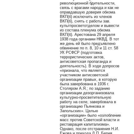
революционной бдительности,
связь с врагами народа и как не
оправдавшую доверия обкома
ВКП(б) исключить из членов
ВКП(б), снять с работы зав.
культпросветотделом и вывести
из состава пленума обкома
ВКП(б). Арестована 29 апреля
1938 года органами НКВД. В тот
же день ей было предъявлено
обвинение по п. 8, 10 и 11 ст. 58
УК РСФСР (подготовка
террористических актов,
антисоветская пропаганда и
деятельность). В ходе допросов
«признала, что является
участником антисоветской
организации правых, в которую
была завербована в 1936 г.
Столяром А.Я.; по заданию
организации дезорганизовала
культурно-просветительную
работу на селе, завербовала в
организацию Пьянкова и
Запольских». Целью
«организации» было «озлобление
масс против Советской власти и
реставрация капитализма».
Однако, после отстранения Н.И.
Ежова и прихода Л.П. Берия