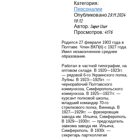
Категория:
Персоналии
Опубликовано 29.11.2024
19:12
Автор: Super User
Просмотров: 4176
Родился 27 февраля 1903 года в
Полтаве. Член ВКП(б) с 1927 года.
Имел незаконченное среднее
образование.
Работал в частной типографии, на
оптовом складе. В 1920—1923гг.
— рядовой 6-го Украинского полка,
Лубны. В 1923—1925гг. —
чернорабочий Полтавского
коммунхоза, Симферопольского
коммунхоза. В 1925—1927гг. —
курсант полковой школы,
младший командир 70-го
стрелкового полка, Винница. В
1927—1929гг. — фрезеровщик
завода им. Ильича, Симферополь.
В 1929—1930гг. — председатель
завкома завода им. Ильича,
Симферополь. В 1930г. —
секретарь партколлегии