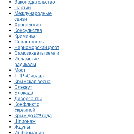
Законодательство
Партии
Международные
связи
Хронология
Консульства
Криминал
Севастополь
Черноморский флот
Самозахваты земли
Исламские
радикалы
Мост
ТПР «Сиваш»
Крымская весна
Блэкаут
Блокада
Диверсанты
Конфликт с
Украиной
Крым до 1991 года
Шпионаж
Ждуны
Информация