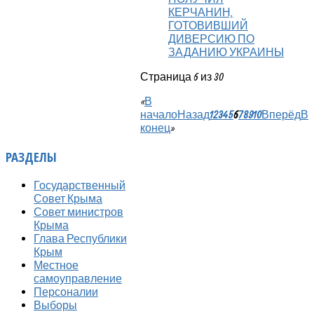
КЕРЧАНИН,
ГОТОВИВШИЙ
ДИВЕРСИЮ ПО
ЗАДАНИЮ УКРАИНЫ
Страница 6 из 30
«
В
начало
Назад
1
2
3
4
5
6
7
8
9
10
Вперёд
В
конец
»
РАЗДЕЛЫ
Государственный
Совет Крыма
Совет министров
Крыма
Глава Республики
Крым
Местное
самоуправление
Персоналии
Выборы