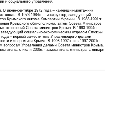
ии и социального управления.
и. В июне-сентябре 1972 года – каменщик-монтажник
астополь. В 1978-1984гг. – инструктор, заведующий
ктор Крымского обкома Компартии Украины. В 1988-1991гг.
вления Крымского облисполкома, затем Совета Министров
ных отношений Совета министров Крыма. В 1993-1994гг. –
 – заведующий социально-экономическим отделом Службы
6 года – первый заместитель Управляющего делами
и и энергетики Крыма. В 1996-1997гг. и в 1997-2001гг. –
ым вопросам Управления делами Совета министров Крыма.
меститель, с июля 2005г. - заместитель министра, с января