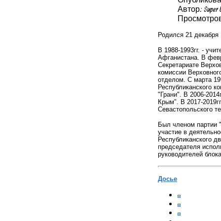
Автор: Super 
Просмотров:
Родился 21 декабря 
В 1988-1993гг. - уч
Афганистана. В февр
Секретариате Верхо
комиссии Верховног
отделом. С марта 19
Республиканского ко
"Грани". В 2006-2014
Крым". В 2017-2019г
Севастопольского те
Был членом партии "
участие в деятельно
Республиканского дв
председателя исполк
руководителей блока
Досье