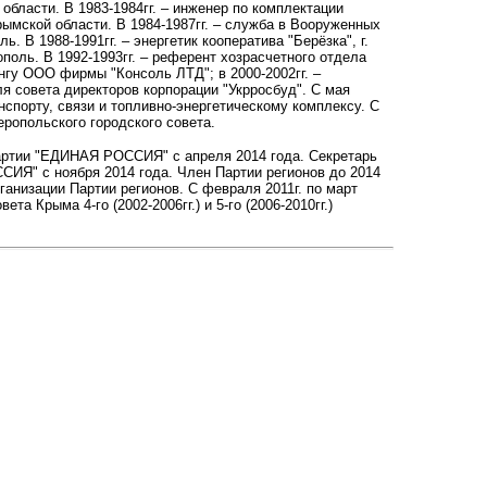
 области. В 1983-1984гг. – инженер по комплектации
мской области. В 1984-1987гг. – служба в Вооруженных
. В 1988-1991гг. – энергетик кооператива "Берёзка", г.
поль. В 1992-1993гг. – референт хозрасчетного отдела
ингу ООО фирмы "Консоль ЛТД"; в 2000-2002гг. –
я совета директоров корпорации "Укрросбуд". С мая
спорту, связи и топливно-энергетическому комплексу. С
еропольского городского совета.
артии "ЕДИНАЯ РОССИЯ" с апреля 2014 года. Секретарь
ИЯ" с ноября 2014 года. Член Партии регионов до 2014
ганизации Партии регионов. С февраля 2011г. по март
а Крыма 4-го (2002-2006гг.) и 5-го (2006-2010гг.)