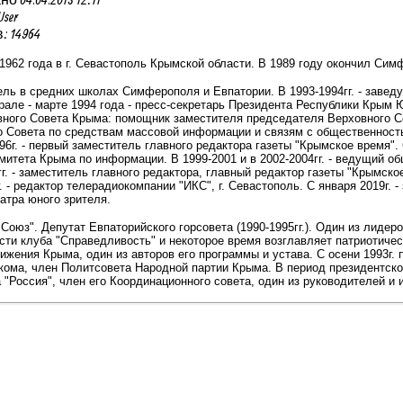
User
 14964
1962 года в г. Севастополь Крымской области. В 1989 году окончил Сим
итель в средних школах Симферополя и Евпатории. В 1993-1994гг. - зав
але - марте 1994 года - пресс-секретарь Президента Республики Крым Юр
вного Совета Крыма: помощник заместителя председателя Верховного С
о Совета по средствам массовой информации и связям с общественност
96г. - первый заместитель главного редактора газеты "Крымское время". 
митета Крыма по информации. В 1999-2001 и в 2002-2004гг. - ведущий 
гг. - заместитель главного редактора, главный редактор газеты "Крымско
г. - редактор телерадиокомпании "ИКС", г. Севастополь. С января 2019г.
атра юного зрителя.
Союз". Депутат Евпаторийского горсовета (1990-1995гг.). Один из лидер
сти клуба "Справедливость" и некоторое время возглавляет патриотически
ижения Крыма, один из авторов его программы и устава. С осени 1993г. 
ома, член Политсовета Народной партии Крыма. В период президентской
 "Россия", член его Координационного совета, один из руководителей и