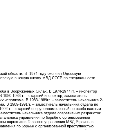
ской области. В 1974 году окончил Одесскую
Киевскую высшую школу МВД СССР по специальности
ужба в Вооруженных Силах. В 1974-1977 гг. – инспектор
1980-1983гг. – старший инспектор, заместитель
лисполкома. В 1983-1989гг. – заместитель начальника 2-
а. В 1989-1991гг. – заместитель начальника отдела по
1992гг. – старший оперуполномоченный по особо важным
 заместитель начальника отдела оперативных разработок
ачальника управления по борьбе с организованной
отом наркотиков Главного управления МВД Украины в
правления по борьбе с организованной преступностью