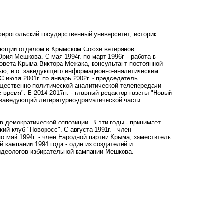
феропольский государственный университет, историк.
едующий отделом в Крымском Союзе ветеранов
ия Мешкова. С мая 1994г. по март 1996г. - работа в
овета Крыма Виктора Межака, консультант постоянной
ью, и.о. заведующего информационно-аналитическим
С июля 2001г. по январь 2002г. - председатель
общественно-политической аналитической телепередачи
е время". В 2014-2017гг. - главный редактор газеты "Новый
 - заведующий литературно-драматической части
ов демократической оппозиции. В эти годы - принимает
й клуб "Новоросс". С августа 1991г. - член
по май 1994г. - член Народной партии Крыма, заместитель
 кампании 1994 года - один из создателей и
 идеологов избирательной кампании Мешкова.