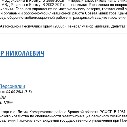
 МВД Украины в Крыму. В 1999-2002гг. – первый заместитель начальник
 МВД Украины в Крыму. В 2002-2011гг. - начальник Управления по вопр
ачальник Главного управления по материальному резерву, гражданской 
 органами и оборонно-мобилизационной работе Совета министров Крыма.
рву, оборонно-мобилизационной работе и гражданской защите населения
втономной Республики Крым (2006г.). Генерал-майор милиции. Депутат В
ОР НИКОЛАЕВИЧ
Персоналии
 04.04.2013 11:54
User
 17064
 года в с. Литиж Комаричского района Брянской области РСФСР. В 1981 
ского хозяйства по специальности электрификация сельского хозяйства
правления Национальной академии государственного управления при Пре