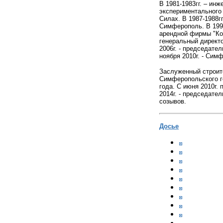
В 1981-1983гг. – ин
экспериментального
Силах. В 1987-1988гг
Симферополь. В 1991
арендной фирмы "Кон
генеральный директо
2006г. - председате
ноября 2010г. - Сим
Заслуженный строит
Симферопольского г
года. С июня 2010г.
2014г. - председател
созывов.
Досье