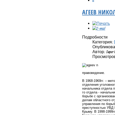
АГЕЕВ НИКО
Подробности
Категория:
Опубликовано
Автор: Super 
Просмотров:
правоведение.
В 1968-1969гг. – мет
отделения уголовног
начальника отдела п
го отдела - начальн
борьбе с организова
делам областного от
управления по борьб
преступностью УВД К
Крыму. В 1998-1999г