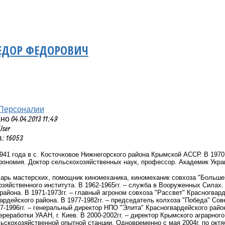
ЕДОР ФЕДОРОВИЧ
Персоналии
 04.04.2013 11:49
User
 16053
941 года в с. Косточковое Нижнегорского района Крымской АССР. В 197
рономия. Доктор сельскохозяйственных наук, профессор. Академик Укра
есарь мастерских, помощник киномеханика, киномеханик совхоза "Большев
зяйственного института. В 1962-1965гг. – служба в Вооруженных Силах. 
района. В 1971-1973гг. – главный агроном совхоза "Рассвет" Красногвард
ардейского района. В 1977-1982гг. – председатель колхоза "Победа" Сове
7-1996гг. – генеральный директор НПО "Элита" Красногвардейского район
реработки УААН, г. Киев. В 2000-2002гг. – директор Крымского аграрного
ьскохозяйственной опытной станции. Одновременно с мая 2004г. по октя