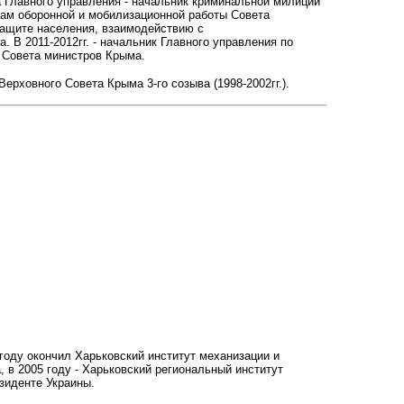
а Главного управления - начальник криминальной милиции
осам оборонной и мобилизационной работы Совета
защите населения, взаимодействию с
 В 2011-2012гг. - начальник Главного управления по
 Совета министров Крыма.
ерховного Совета Крыма 3-го созыва (1998-2002гг.).
году окончил Харьковский институт механизации и
, в
2005 году - Харьковский региональный институт
зиденте Украины.