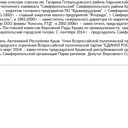
женер-электрик совхоза им. Гагарина Готвальдовского района Харьковской
 тепличного комбината "Симферопольский" Симферопольского района Кры
. – энергетик головного предприятия ПО "Крымнерудпром", г. Симферополь
-1992гг. – главный энергетик малого предприятия "Флорида", г. Симферо
соль"; в 1993-2000гг. – заместитель генерального директора по маркет
р ООО фирмы "Консоль ЛТД"; в 2002-2006гг. – заместитель председател
ль Постоянной комиссии Верховной Рады Крыма по промышленности, тран
феропольский городской голова. С сентября 2014 г. - председатель Симф
ель Автономной Республики Крым. Член Всероссийской политической п
ородского отделения Всероссийской политической партии "ЕДИНАЯ РОСС
 по март 2014г. - заместитель председателя Крымской республиканской ор
ь Симферопольской организации Парии регионов. Депутат Верховного Совет