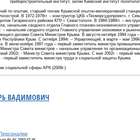
приборостроительный институт, затем Киевский институт политолог
бочий по опытам, старший техник Крымской опытно-мелиоративной станци
хозстрой. В 1972-1978гг. – конструктор ЦКБ «Техморсудопроект», г. Сев
елом Гагаринского райкома КПУ г. Севастополя. В 1984-1988гг. – инстру
ла, начальник сводного отдела Главного планово-экономического упра
г. – начальник сводного отдела Главного управления экономики и рыноч
яющего делами Совета Министров Крыма. В августе-октябре 1994 года
 Республики Крым. С октября 1994г. – Управляющий, в марте – мае 199
. В июне-ноябре 1997 года – первый заместитель министра промышленност
 Министра Совета министров – начальник управления по организационн
 май 2002г. - Министр Совета министров Крыма. С мая 2002г. - первый за
г. - первый заместитель министра труда и социальной защиты Крыма.
к социальной сферы АРК (2009г.).
ОРЬ ВАДИМОВИЧ
Персоналии
 04.04.2013 12:11