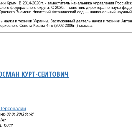
ки Крым. В 2014-2020гг. -
заместитель начальника управления Российск
ского федерального округа. С
2020г. -
советник директора по науке фед
Красного Знамени Никитский ботанический сад — национальный научный
 науки и техники Украины. Заслуженный деятель науки и техники Автон
ерховного Совета Крыма 4-го (2002-2006гг.) созыва.
ОСМАН КУРТ-СЕИТОВИЧ
Персоналии
 03.04.2013 14:41
User
 12712