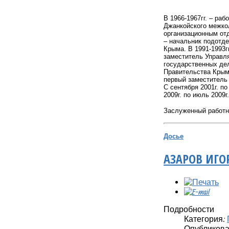
В 1966-1967гг. – ра
Джанкойского межкол
организационным отд
– начальник подотде
Крыма. В 1991-1993г
заместитель Управл
государственных дел
Правительства Крыма
первый заместитель
С сентября 2001г. по
2009г. по июль 2009
Заслуженный работни
Досье
АЗАРОВ ИГ
Подробности
Категория:
Опубликовано