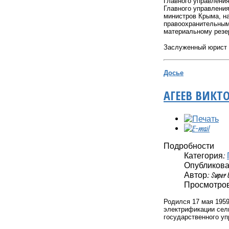
Главного управления
Главного управления
министров Крыма, н
правоохранительными
материальному резе
Заслуженный юрист А
Досье
АГЕЕВ ВИКТ
Подробности
Категория:
Опубликовано
Автор: Super 
Просмотров:
Родился 17 мая 1959
электрификации сель
государственного у