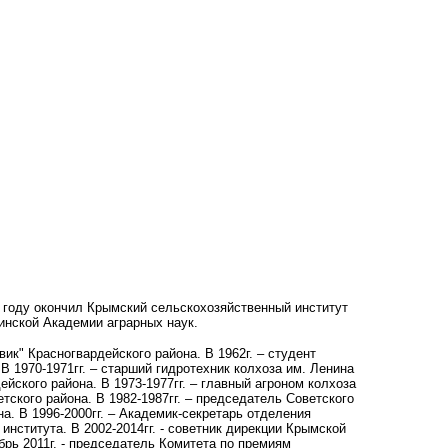
0 году окончил Крымский сельскохозяйственный институт
инской Академии аграрных наук.
ик" Красногвардейского района. В 1962г. – студент
В 1970-1971гг. – старший гидротехник колхоза им. Ленина
ейского района. В 1973-1977гг. – главный агроном колхоза
тского района. В 1982-1987гг. – председатель Советского
а. В 1996-2000гг. – Академик-секретарь отделения
 института. В 2002-2014гг. - советник дирекции Крымской
брь 2011г. - председатель Комитета по премиям