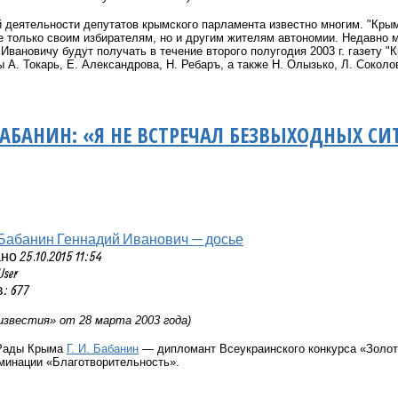
 деятельности депутатов крымского парламента известно многим. "Кры
 только своим избирателям, но и другим жителям автономии. Недавно 
Ивановичу будут получать в течение второго полугодия 2003 г. газету "К
 А. Токарь, Е. Александрова, Н. Ребаръ, а также Н. Олызько, Л. Сокол
АБАНИН: «Я НЕ ВСТРЕЧАЛ БЕЗВЫХОДНЫХ С
Бабанин Геннадий Иванович — досье
 25.10.2015 11:54
User
: 677
известия» от 28 марта 2003 года)
 Рады Крыма
Г. И. Бабанин
— дипломант Всеукраинского конкурса «Золота
минации «Благотворительность».