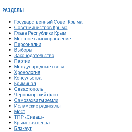
РАЗДЕЛЫ
Государственный Совет Крыма
Совет министров Крыма
Глава Республики Крым
Местное самоуправление
Персоналии
Выборы
Законодательство
Партии
Международные связи
Хронология
Консульства
Криминал
Севастополь
Черноморский флот
Самозахваты земли
Исламские радикалы
Мост
ТПР «Сиваш»
Крымская весна
Блэкаут