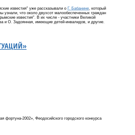
мские известия" уже рассказывали о
Г. Бабанине
, который
мы узнали, что около двухсот малообеспеченных граждан
рымские известия". В их числе - участники Великой
ова и О. Задоянная, имеющие детей-инвалидов, и другие.
ИТУАЦИЙ»
я фортуна-2002», Феодосийского городского конкурса