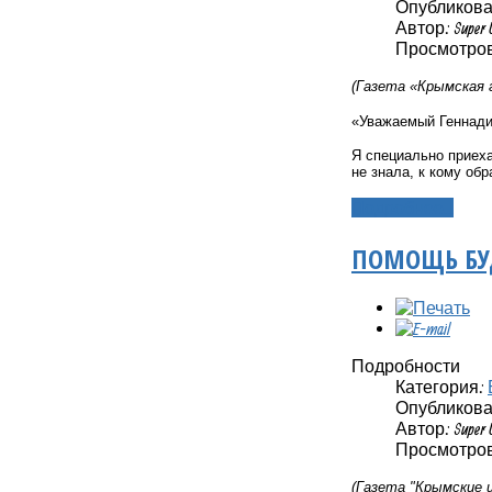
Опубликовано
Автор: Super 
Просмотров
(Газета «Крымская 
«Уважаемый Геннади
Я специально приеха
не знала, к кому об
Подробнее...
ПОМОЩЬ БУД
Подробности
Категория:
Опубликовано
Автор: Super 
Просмотров:
(Газета "Крымские и