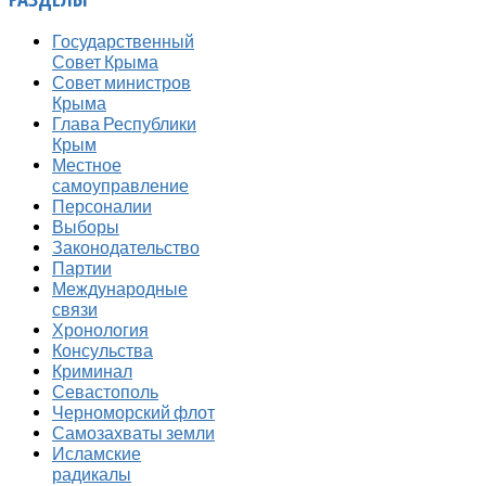
Государственный
Совет Крыма
Совет министров
Крыма
Глава Республики
Крым
Местное
самоуправление
Персоналии
Выборы
Законодательство
Партии
Международные
связи
Хронология
Консульства
Криминал
Севастополь
Черноморский флот
Самозахваты земли
Исламские
радикалы