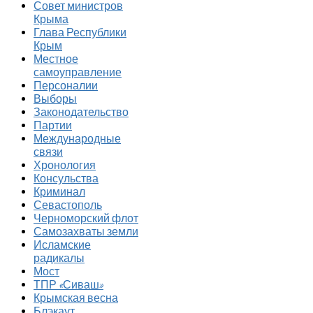
Совет министров
Крыма
Глава Республики
Крым
Местное
самоуправление
Персоналии
Выборы
Законодательство
Партии
Международные
связи
Хронология
Консульства
Криминал
Севастополь
Черноморский флот
Самозахваты земли
Исламские
радикалы
Мост
ТПР «Сиваш»
Крымская весна
Блэкаут