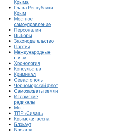
Крыма
Глава Республики
Крым
Местное
самоуправление
Персоналии
Выборы
Законодательство
Партии
Международные
связи
Хронология
Консульства
Криминал
Севастополь
Черноморский флот
Самозахваты земли
Исламские
радикалы
Мост
ТПР «Сиваш»
Крымская весна
Блэкаут
Блокада