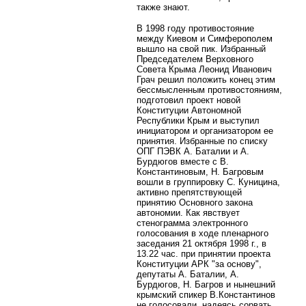
также знают.
В 1998 году противостояние
между Киевом и Симферополем
вышло на свой пик. Избранный
Председателем Верховного
Совета Крыма Леонид Иванович
Грач решил положить конец этим
бессмысленным противостояниям,
подготовил проект новой
Конституции Автономной
Республики Крым и выступил
инициатором и организатором ее
принятия. Избранные по списку
ОПГ ПЭВК А. Баталии и А.
Бурдюгов вместе с В.
Константиновым, Н. Багровым
вошли в группировку С. Куницина,
активно препятствующей
принятию Основного закона
автономии. Как явствует
стенограмма электронного
голосования в ходе пленарного
заседания 21 октября 1998 г., в
13.22 час. при принятии проекта
Конституции АРК "за основу",
депутаты А. Баталии, А.
Бурдюгов, Н. Багров и нынешний
крымский спикер В.Константинов
не голосовали, надеясь сорвать