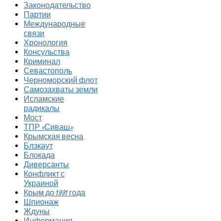
Законодательство
Партии
Международные
связи
Хронология
Консульства
Криминал
Севастополь
Черноморский флот
Самозахваты земли
Исламские
радикалы
Мост
ТПР «Сиваш»
Крымская весна
Блэкаут
Блокада
Диверсанты
Конфликт с
Украиной
Крым до 1991 года
Шпионаж
Ждуны
Информация