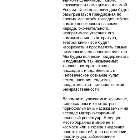
единомышленников... своих
союзников и помощников в самой
России. Эпизод за эпизодом будет
разыгрываться грандиозная по
своему масштабу трагедия гибели
самого непокорного на земле
народа, окончательного,
необратимого угасания его
самосознания... Литература,
театры, кино - все будет
изображать и прославлять самые
низменные человеческие чувства.
Мы будем всячески поддерживать
и поднимать так называемых
творцов, которые станут
насаждать и вдалбливать в
человеческое сознание культ
секса, насилия, садизма,
предательства - словом, всякой
безнравственности".
Вспомните, уважаемые крымчане,
видеосалоны и кинотеатры с
порнофильмами, насаждаемый на
эстраде матерно-тюремный
песенный репертуар. Ведущее
место Украины в мире не в
космосе или в сфере внедрения
нанотехнологий, а по наркомании,
проституции, заболеваниям