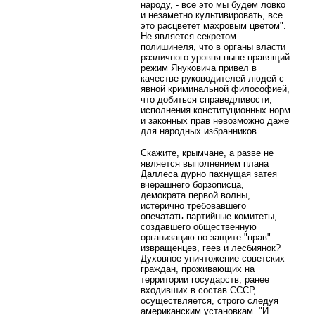
народу, - все это мы будем ловко
и незаметно культивировать, все
это расцветет махровым цветом".
Не является секретом
полишинеля, что в органы власти
различного уровня ныне правящий
режим Януковича привел в
качестве руководителей людей с
явной криминальной философией,
что добиться справедливости,
исполнения конституционных норм
и законных прав невозможно даже
для народных избранников.
Скажите, крымчане, а разве не
является выполнением плана
Даллеса дурно пахнущая затея
вчерашнего борзописца,
демократа первой волны,
истерично требовавшего
опечатать партийные комитеты,
создавшего общественную
организацию по защите "прав"
извращенцев, геев и лесбиянок?
Духовное уничтожение советских
граждан, проживающих на
территории государств, ранее
входивших в состав СССР,
осуществляется, строго следуя
американским установкам. "И