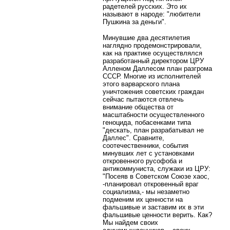
радетелей русских. Это их
называют в народе: "любители
Пушкина за деньги".
Минувшие два десятилетия
наглядно продемонстрировали,
как на практике осуществлялся
разработанный директором ЦРУ
Алленом Даллесом план разгрома
СССР. Многие из исполнителей
этого варварского плана
уничтожения советских граждан
сейчас пытаются отвлечь
внимание общества от
масштабности осуществленного
геноцида, побасенками типа
"дескать, план разрабатывал не
Даллес". Сравните,
соотечественники, события
минувших лет с установками
откровенного русофоба и
антикоммуниста, служаки из ЦРУ:
"Посеяв в Советском Союзе хаос,
-планировал откровенный враг
социализма,- мы незаметно
подменим их ценности на
фальшивые и заставим их в эти
фальшивые ценности верить. Как?
Мы найдем своих