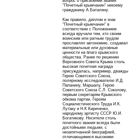
вопрос о присвоении звания
"Почетный крымчанин" некоему
гражданину А.Баталину.
Как правило, диплом и знак
"Почетный крымчанин" в
соответствии с Положением
всегда вручали тем, кто своим
воинским или ратным трудом
прославлял автономию, создавал
материальные или духовные
ценности на благо крымского
общества. Ранее по решению
Верховного Совета Крыма столь
высокая почетная награда
присуждалась, например, дважды
Герою Советского Союза,
полярному исследователю И.Д.
Папанину, Маршалу, Герою
Советского Союза С.Л. Соколову,
первым секретарям Крымского
обкома партии, Героям
Социалистического Труда И.К.
Лутаку и Н.К Кириченко,
народному артисту СССР Ю.И.
Богатикову. Носители столь
почетного звания всегда были
достойными людьми, с
незапятнанной биографией,
отличающимися высокими