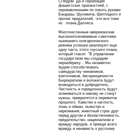
СПИДом. Да и героизация
фашистских прихвостней, с
окровавленными по локоть руками
Бандеры, Шухевича, Шептицкого и
прочих предателей, -это все тоже
из плана Даллеса.
Многочисленные американские
высокооплачиваемые советники
нынешнего олигархического
режима успешно реализуют еще
одну часть этого гнусного плана,
который гласит: "В управлении
государством мы создадим
неразбериху... Мы незаметно
будем способствовать
самодурству чиновников,
взяточников, беспринципности.
Бюрократизм и волокита будут
возводиться в добродетель...
Честность и порядочность будут
осмеиваться и никому не станут
нужны, превратятся в пережиток
прошлого. Хамство и наглость,
ложь и обман, пьянство и
наркомания, животный страх друг
перед другом и беззастенчивость,
предательство, национализм и
вражду народов, и прежде всего
вражду и ненависть к русскому