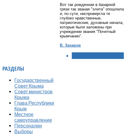
Вот так рожденная в базарной
грязи так званая "элита" опошлила
и, по сути, ниспровергла те
глубоко нравственные,
патриотические, духовные начала,
которые были заложены при
учреждении звания "Почетный
крымчанин".
В. Захаров
ВПЕРЁД >
РАЗДЕЛЫ
Государственный
Совет Крыма
Совет министров
Крыма
Глава Республики
Крым
Местное
самоуправление
Персоналии
Выборы