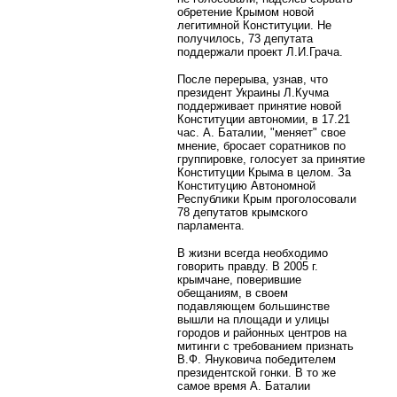
обретение Крымом новой
легитимной Конституции. Не
получилось, 73 депутата
поддержали проект Л.И.Грача.
После перерыва, узнав, что
президент Украины Л.Кучма
поддерживает принятие новой
Конституции автономии, в 17.21
час. А. Баталии, "меняет" свое
мнение, бросает соратников по
группировке, голосует за принятие
Конституции Крыма в целом. За
Конституцию Автономной
Республики Крым проголосовали
78 депутатов крымского
парламента.
В жизни всегда необходимо
говорить правду. В 2005 г.
крымчане, поверившие
обещаниям, в своем
подавляющем большинстве
вышли на площади и улицы
городов и районных центров на
митинги с требованием признать
В.Ф. Януковича победителем
президентской гонки. В то же
самое время А. Баталии