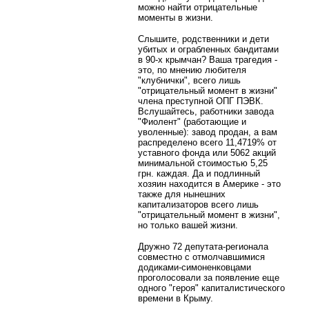
можно найти отрицательные
моменты в жизни.
Слышите, родственники и дети
убитых и ограбленных бандитами
в 90-х крымчан? Ваша трагедия -
это, по мнению любителя
"клубнички", всего лишь
"отрицательный момент в жизни"
члена преступной ОПГ ПЭВК.
Вслушайтесь, работники завода
"Фиолент" (работающие и
уволенные): завод продан, а вам
распределено всего 11,4719% от
уставного фонда или 5062 акций
минимальной стоимостью 5,25
грн. каждая. Да и подлинный
хозяин находится в Америке - это
также для нынешних
капитализаторов всего лишь
"отрицательный момент в жизни",
но только вашей жизни.
Дружно 72 депутата-регионала
совместно с отмолчавшимися
додиками-симоненковцами
проголосовали за появление еще
одного "героя" капиталистического
времени в Крыму.