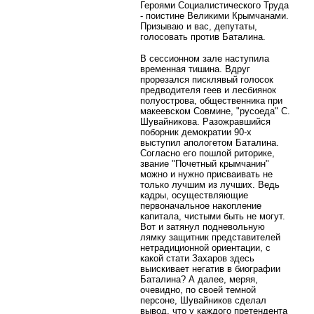
Героями Социалистического Труда
- поистине Великими Крымчанами.
Призываю и вас, депутаты,
голосовать против Баталина.
В сессионном зале наступила
временная тишина. Вдруг
прорезался писклявый голосок
предводителя геев и лесбиянок
полуострова, общественника при
макеевском Совмине, "русоеда" С.
Шувайникова. Разожравшийся
поборник демократии 90-х
выступил апологетом Баталина.
Согласно его пошлой риторике,
звание "Почетный крымчанин"
можно и нужно присваивать не
только лучшим из лучших. Ведь
кадры, осуществляющие
первоначальное накопление
капитала, чистыми быть не могут.
Вот и затянул подневольную
лямку защитник представителей
нетрадиционной ориентации, с
какой стати Захаров здесь
выискивает негатив в биографии
Баталина? А далее, меряя,
очевидно, по своей темной
персоне, Шувайников сделал
вывод, что у каждого претендента