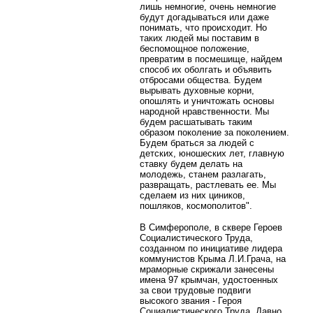
лишь немногие, очень немногие
будут догадываться или даже
понимать, что происходит. Но
таких людей мы поставим в
беспомощное положение,
превратим в посмешище, найдем
способ их оболгать и объявить
отбросами общества. Будем
вырывать духовные корни,
опошлять и уничтожать основы
народной нравственности. Мы
будем расшатывать таким
образом поколение за поколением.
Будем браться за людей с
детских, юношеских лет, главную
ставку будем делать на
молодежь, станем разлагать,
развращать, растлевать ее. Мы
сделаем из них циников,
пошляков, космополитов".
В Симферополе, в сквере Героев
Социалистического Труда,
созданном по инициативе лидера
коммунистов Крыма Л.И.Грача, на
мраморные скрижали занесены
имена 97 крымчан, удостоенных
за свои трудовые подвиги
высокого звания - Героя
Социалистического Труда. Давно