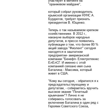
участвует в митинге на
"оранжевом майдане",
который собрал руководитель
крымской организации НУНС А.
Бурдюгов, требует признать
президентом В. Ющенко.
Теперь о так называемом крепком
хозяйственнике. В 2012 г.,
накануне выборов народных
депутатов, в прессе появились
публикации о том, что более 80 %
акций завода "Фиолент" сегодня
находятся в заштатном
предприятии- американской
компании "Бенефп- Електротекнкс
ЕлЕлСГ. И именно с этой
компанией связано имя сына
Баталина - Максима, который
живет в США.
"Кому вы сегодня, - обратился я к
председательствующему и
депутатам, - собираетесь вручить
высокое звание "Почетный
крымчанин"? Лично я не
собираюсь голосовать за
включение Баталина в один ряд с
Героями Советского Союза,