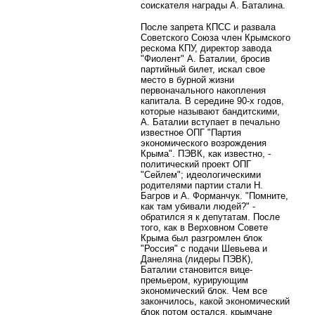
соискателя награды А. Баталина.
После запрета КПСС и развала
Советского Союза член Крымского
рескома КПУ, директор завода
"Фиолент" А. Баталии, бросив
партийный билет, искал свое
место в бурной жизни
первоначального накопления
капитала. В середине 90-х годов,
которые называют бандитскими,
А. Баталии вступает в печально
известное ОПГ "Партия
экономического возрождения
Крыма". ПЭВК, как известно, -
политический проект ОПГ
"Сейлем"; идеологическими
родителями партии стали Н.
Багров и А. Форманчук. "Помните,
как там убивали людей?" -
обратился я к депутатам. После
того, как в Верховном Совете
Крыма был разгромлен блок
"Россия" с подачи Шевьева и
Данеляна (лидеры ПЭВК),
Баталии становится вице-
премьером, курирующим
экономический блок. Чем все
закончилось, какой экономический
блок потом остался, крымчане