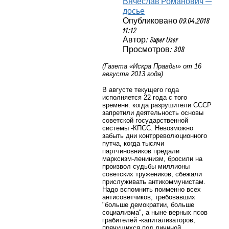
Вячеслав Романович —
досье
Опубликовано 09.04.2018
11:12
Автор: Super User
Просмотров: 308
(Газета «Искра Правды» от 16
августа 2013 года)
В августе текущего года
исполняется 22 года с того
времени. когда разрушители СССР
запретили деятельность основы
советской государственной
системы -КПСС. Невозможно
забыть дни контрреволюционного
путча, когда тысячи
партчиновников предали
марксизм-ленинизм, бросили на
произвол судьбы миллионы
советских тружеников, сбежали
прислуживать антикоммунистам.
Надо вспомнить поименно всех
антисоветчиков, требовавших
"больше демократии, больше
социализма", а ныне верных псов
грабителей -капитализаторов,
прячущихся под личиной