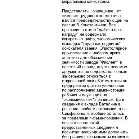
моральными качествами.
Представлять обращение от
«имени» трудового коллектива
взялся председательствующий на
сессии В.Константинов. Все
прошение в стиле "дайте в срок
награду" не содержало
конкретных цифр, экономических
выкладок "трудовых подвигов"
соискателя звания. Эпистолярное
произведение с набором ярких
эпитетов для обозначения
значимости завода "Фиолент" в
советский период других весомых
аргументов не содержало. Нельзя
же серьезно относиться к
откровенной лжи об отсутствии на
предприятии фактов увольнения
по распоряжению администрации
рабочих и служащих по
"экономическим" причинам. Да и
сведения о вкладе Баталина в
решение проблем автономии, а не
Симферополя, вообще остались
за пределами письма-прошения. В
связи с неполнотой
предоставленных сведений я
посчитал необходимым дополнить
биографические моменты из жизни