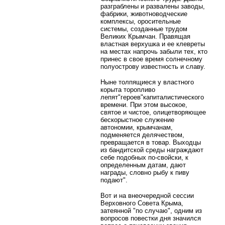
разграблены и развалены заводы,
фабрики, животноводческие
комплексы, оросительные
системы, созданные трудом
Великих Крымчан. Правящая
властная верхушка и ее клевреты
на местах напрочь забыли тех, кто
принес в свое время солнечному
полуострову известность и славу.
Ныне толпящиеся у властного
корыта торопливо
лепят"героев"капиталистического
времени. При этом высокое,
святое и чистое, олицетворяющее
бескорыстное служение
автономии, крымчанам,
подменяется делячеством,
превращается в товар. Выходцы
из бандитской среды награждают
себе подобных по-свойски, к
определенным датам, дают
награды, словно рыбу к пиву
подают".
Вот и на внеочередной сессии
Верховного Совета Крыма,
затеянной "по случаю", одним из
вопросов повестки дня значился