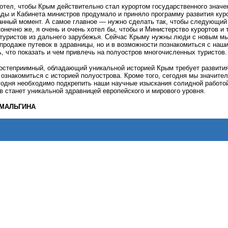
отел, чтобы Крым действительно стал курортом государственного значе
ды и Кабинета министров продумало и приняло программу развития кур
нный момент. А самое главное — нужно сделать так, чтобы следующий 
конечно же, я очень и очень хотел бы, чтобы и Министерство курортов и
туристов из дальнего зарубежья. Сейчас Крыму нужны люди с новым мы
 продаже путевок в здравницы, но и в возможности познакомиться с на
, что показать и чем привлечь на полуостров многочисленных туристов
гостеприимный, обладающий уникальной историей Крым требует развити
 ознакомиться с историей полуострова. Кроме того, сегодня мы значит
годня необходимо подкрепить наши научные изыскания солидной работой
 станет уникальной здравницей европейского и мирового уровня.
я МАЛЬГИНА