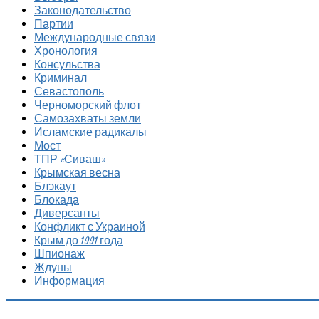
Законодательство
Партии
Международные связи
Хронология
Консульства
Криминал
Севастополь
Черноморский флот
Самозахваты земли
Исламские радикалы
Мост
ТПР «Сиваш»
Крымская весна
Блэкаут
Блокада
Диверсанты
Конфликт с Украиной
Крым до 1991 года
Шпионаж
Ждуны
Информация