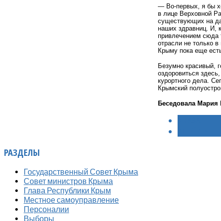
— Во-первых, я бы х
в лице Верховной Ра
существующих на да
наших здравниц. И, 
привлечением сюда 
отрасли не только в
Крыму пока еще есть
Безумно красивый, 
оздоровиться здесь,
курортного дела. Се
Крымский полуостров
Беседовала Мари
< НАЗАД
ВПЕРЁД >
РАЗДЕЛЫ
Государственный Совет Крыма
Совет министров Крыма
Глава Республики Крым
Местное самоуправление
Персоналии
Выборы