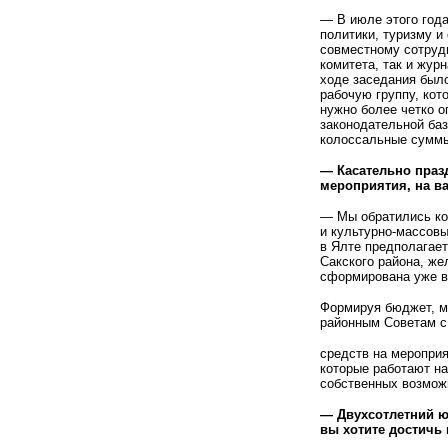
— В июле этого года
политики, туризму и
совместному сотрудн
комитета, так и жур
ходе заседания был
рабочую группу, кот
нужно более четко о
законодательной ба
колоссальные суммы.
— Касательно праз
мероприятия, на в
— Мы обратились ко 
и культурно-массовы
в Ялте предполагает
Сакского района, ж
сформирована уже в
Формируя бюджет, мы
районным Советам с
средств на мероприя
которые работают на
собственных возмож
— Двухсотлетний ю
вы хотите достичь