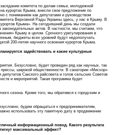
 заседании комитета по делам семьи, молодежной
 на курортах Крыма, внесли свое предложение по
ено с пониманием как депутатами и руководством
омитета Верховной Рады Украины здесь, у нас в Крыму. В
курортов Крыма». На сегодняшний день мы создали
 законодательных актов. В частности, мы считаем, что
начения» Крыму в целом. Срочного урегулирования в
шенным, бюджеты всех уровней будут недополучать
датой 200-летия научного освоения курортов Крыма.
ланируется задействовать и какие культурные
иятия. Безусловно, будет проведен ряд как научных, так
, прессы, широкой общественности. В санатории «Мисхор»
 депутатов Сакского райсовета и голов сельских Советов
еств и мероприятий. Такая программа будет
ого сезона. Кроме того, мы обратимся к городским и
безусловно, будем обращаться к предпринимателям,
 важно использовать эту памятную дату в продвижении
тличный информационный повод. Какого результата
остигнут максимальный эффект?