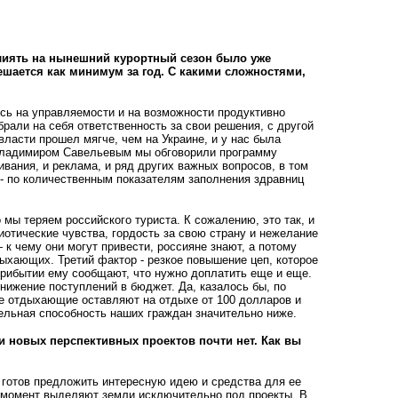
влиять на нынешний курортный сезон было уже
ешается как минимум за год. С какими сложностями,
сь на управляемости и на возможности продуктивно
брали на себя ответственность за свои решения, с другой
власти прошел мягче, чем на Украине, и у нас была
 Владимиром Савельевым мы обговорили программу
ания, и реклама, и ряд других важных вопросов, в том
 - по количественным показателям заполнения здравниц
 мы теряем российского туриста. К сожалению, это так, и
иотические чувства, гордость за свою страну и нежелание
к чему они могут привести, россияне знают, а потому
ыхающих. Третий фактор - резкое повышение цеп, которое
о прибытии ему сообщают, что нужно доплатить еще и еще.
нижение поступлений в бюджет. Да, казалось бы, по
ие отдыхающие оставляют на отдыхе от 100 долларов и
тельная способность наших граждан значительно ниже.
и новых перспективных проектов почти нет. Как вы
 готов предложить интересную идею и средства для ее
й момент выделяют земли исключительно под проекты. В