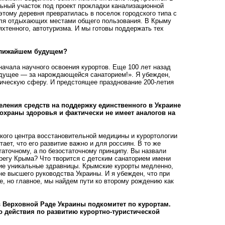
ьный участок под проект прокладки канализационной
этому деревня превратилась в поселок городского типа с
 для отдыхающих местами общего пользования. В Крыму
яхтенного, автотуризма. И мы готовы поддержать тех
 ближайшем будущем?
ачала научного освоения курортов. Еще 100 лет назад
Будущее — за нарождающейся санаторием!». Я убежден,
тическую сферу. И предстоящее празднование 200-летия
еления средств на поддержку единственного в Украине
 охраны здоровья и фактически не имеет аналогов на
кого центра восстановительной медицины и курортологии
ет, что его развитие важно и для россиян. В то же
таточному, а по безостаточному принципу. Вы назвали
регу Крыма? Что творится с детским санаторием имени
ие уникальные здравницы. Крымские курорты медленно,
не высшего руководства Украины. И я убежден, что при
, но главное, мы найдем пути ко второму рождению как
в Верховной Раде Украины подкомитет по курортам.
то действия по развитию курортно-туристической