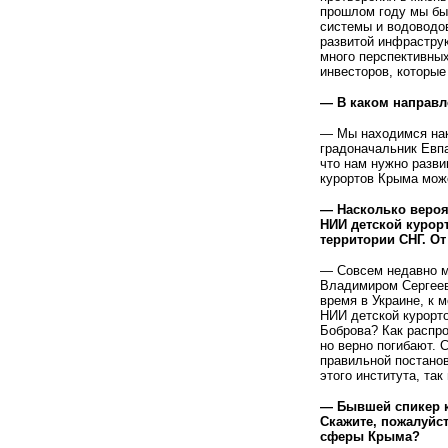
прошлом году мы был
системы и водоводов
развитой инфрастру
много перспективных
инвесторов, которые
— В каком направл
— Мы находимся нака
градоначальник Евп
что нам нужно разв
курортов Крыма мож
— Насколько вероят
НИИ детской курор
территории СНГ. От
— Совсем недавно м
Владимиром Сергееви
время в Украине, к 
НИИ детской курорто
Боброва? Как распр
но верно погибают. 
правильной постанов
этого института, та
— Бывшей спикер 
Скажите, пожалуйст
сферы Крыма?