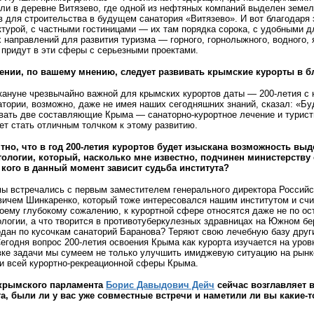
и в деревне Витязево, где одной из нефтяных компаний выделен земел
 для строительства в будущем санатория «Витязево». И вот благодаря 
ктурой, с частными гостиницами — их там порядка сорока, с удобными
 направлений для развития туризма — горного, горнолыжного, водного, 
 придут в эти сферы с серьезными проектами.
ении, по вашему мнению, следует развивать крымские курорты в
нуне чрезвычайно важной для крымских курортов даты — 200-летия с н
атории, возможно, даже не имея наших сегодняшних знаний, сказал: «
ивать две составляющие Крыма — санаторно-курортное лечение и турис
ет стать отличным толчком к этому развитию.
но, что в год 200-летия курортов будет изыскана возможность выд
тологии, который, насколько мне известно, подчинен министерству
 кого в данный момент зависит судьба института?
ы встречались с первым заместителем генерального директора Российс
чем Шинкаренко, который тоже интересовался нашим институтом и счита
моему глубокому сожалению, к курортной сфере относятся даже не по ос
логии, а что творится в противотуберкулезных здравницах на Южном бе
одан по кусочкам санаторий Баранова? Теряют свою лечебную базу друг
Сегодня вопрос 200-летия освоения Крыма как курорта изучается на уров
ке задачи мы сумеем не только улучшить имиджевую ситуацию на рынке
к и всей курортно-рекреационной сферы Крыма.
крымского парламента
Борис Давыдович Дейч
сейчас возглавляет 
а, были ли у вас уже совместные встречи и наметили ли вы какие-