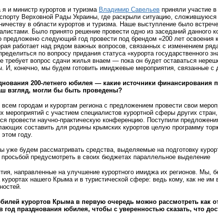
 я и министр курортов и туризма
Владимир Савельев
приняли участие в
 спорту Верховной Рады Украины, где раскрыли ситуацию, сложившуюся
ичеству в области курортов и туризма. Наше выступление было встреч
налистами. Было принято решение провести одно из заседаний данного к
о предложено следующий год провести под брендом «200 лет освоения 
орая работает над рядом важных вопросов, связанных с изменением ряда
пределиться по вопросу придания статуса «курорта государственного з
зе требует вопрос сдачи жилья внаем — пока он будет оставаться нере
 И, конечно, мы будем готовить имиджевые мероприятия, связанные с 
днования 200-летнего юбилея — какие источники финансирования п
аш взгляд, могли бы быть проведены?
всем городам и курортам региона с предложением провести свои меропр
х мероприятий с участием специалистов курортной сферы других стран
ся провести научно-практическую конференцию. Поступили предложения
елающих составить для родины крымских курортов целую программу торж
 этом году.
 уже будем рассматривать средства, выделяемые на подготовку курортн
 просьбой предусмотреть в своих бюджетах параллельное выделение
тия, направленные на улучшение курортного имиджа их регионов. Мы, 
 курортах нашего Крыма и в туристической сфере: ведь кому, как не им
ностей.
билей курортов Крыма в первую очередь можно рассмотреть как о
 в год празднования юбилея, чтобы с уверенностью сказать, что д