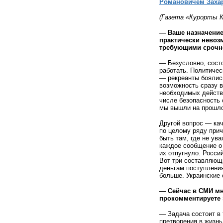
Романовичем Зах
(Газета «Курорты Кр
— Ваше назначение
практически невозм
требующими срочно
— Безусловно, сост
работать. Политичес
— рекреанты боялись
возможность сразу 
необходимых действи
числе безопасность 
мы вышли на прошл
Другой вопрос — кач
по целому ряду прич
быть там, где не ув
каждое сообщение о 
их отпугнуло. Росси
Вот три составляющи
деньгам поступлени
больше. Украинские 
— Сейчас в СМИ мно
прокомментируете 
— Задача состоит в 
претворения в жизн