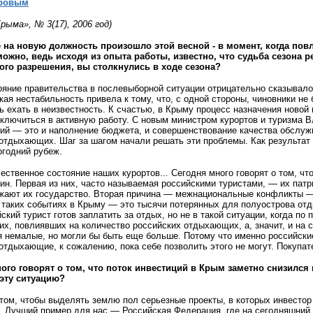
аровым
ыма», № 3(17), 2006 год)
 на новую должность произошло этой весной - в момент, когда по
ожно, ведь исходя из опыта работы, известно, что судьба сезона р
го разрешения, вы столкнулись в ходе сезона?
ояние правительства в послевыборной ситуации отрицательно сказывало
кая нестабильность привела к тому, что, с одной стороны, чиновники не 
 ехать в неизвестность. К счастью, в Крыму процесс назначения новой 
включиться в активную работу. С новым министром курортов и туризма
й — это и наполнение бюджета, и совершенствование качества обслужив
отдыхающих. Шаг за шагом начали решать эти проблемы. Как результат
огодний рубеж.
ественное состояние наших курортов... Сегодня много говорят о том, что
ин. Первая из них, часто называемая российскими туристами, — их патр
ажают их государство. Вторая причина — межнациональные конфликты — 
таких событиях в Крыму — это тысячи потерянных для полуострова отд
йский турист готов заплатить за отдых, но не в такой ситуации, когда п
х, повлиявших на количество российских отдыхающих, а, значит, и на с
я немалые, но могли бы быть еще больше. Потому что именно российск
отдыхающие, к сожалению, пока себе позволить этого не могут. Покупа
го говорят о том, что поток инвестиций в Крым заметно снизился 
эту ситуацию?
том, чтобы выделять землю пол серьезные проекты, в которых инвестор
ь. Лучший пример для нас — Российская Федерация, где на сегодняшни