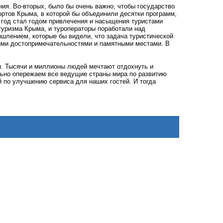
ния. Во-вторых, было бы очень важно, чтобы государство
ортов Крыма, в которой бы объединили десятки программ,
год стал годом привлечения и насыщения туристами
 туризма Крыма, и туроператоры поработали над
шлением, которые бы видели, что задача туристической
шими достопримечательностями и памятными местами. В
.
я. Тысячи и миллионы людей мечтают отдохнуть и
ельно опережаем все ведущие страны мира по развитию
 по улучшению сервиса для наших гостей. И тогда