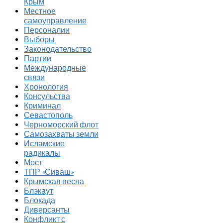
Крым
Местное
самоуправление
Персоналии
Выборы
Законодательство
Партии
Международные
связи
Хронология
Консульства
Криминал
Севастополь
Черноморский флот
Самозахваты земли
Исламские
радикалы
Мост
ТПР «Сиваш»
Крымская весна
Блэкаут
Блокада
Диверсанты
Конфликт с