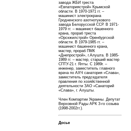
завода ЖБИ треста
«Евпаториястрой» Крымской
области. В 1970-1971 гг. –
машинист электрокрана
Гродненского азотнотукового
завода Белорусской ССР. В 1971-
1979 гг. – машинист башенного
крана, прораб треста
«Орскжилстрой» Оренбургской
области. В 1979-1985 гг. –
машинист башенного крана,
мастер, прораб ПМК
«Днепрострой», г.Алушта. В 1985-
1989 гг. – мастер, старший мастер
СПТУ-21 г. Ялты. С 1989г. –
инженер, заместитель главного
врача по АХЧ санатория «Слава»,
заместитель председателя
правления по хозяйственной
деятельности ЗАО «Санаторий
«Слава»,
г. Алушты.
Член Компартии Украины. Депутат
Верховной Рады АРК 3-го созыва
(1998-2002гг.).
Досье