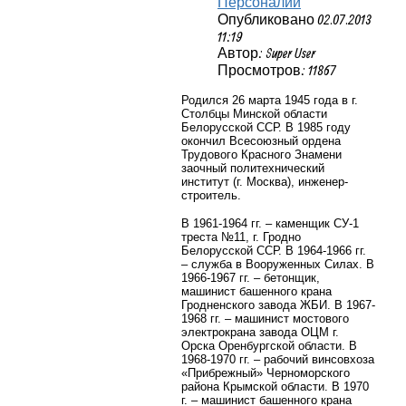
Персоналии
Опубликовано 02.07.2013
11:19
Автор: Super User
Просмотров: 11867
Родился 26 марта 1945 года в г.
Столбцы Минской области
Белорусской ССР. В 1985 году
окончил Всесоюзный ордена
Трудового Красного Знамени
заочный политехнический
институт (г. Москва), инженер-
строитель.
В 1961-1964 гг. – каменщик СУ-1
треста №11, г. Гродно
Белорусской ССР. В 1964-1966 гг.
– служба в Вооруженных Силах. В
1966-1967 гг. – бетонщик,
машинист башенного крана
Гродненского завода ЖБИ. В 1967-
1968 гг. – машинист мостового
электрокрана завода ОЦМ г.
Орска Оренбургской области. В
1968-1970 гг. – рабочий винсовхоза
«Прибрежный» Черноморского
района Крымской области. В 1970
г. – машинист башенного крана