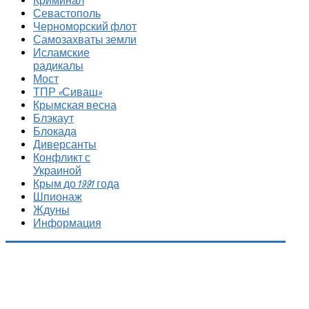
Криминал
Севастополь
Черноморский флот
Самозахваты земли
Исламские
радикалы
Мост
ТПР «Сиваш»
Крымская весна
Блэкаут
Блокада
Диверсанты
Конфликт с
Украиной
Крым до 1991 года
Шпионаж
Ждуны
Информация