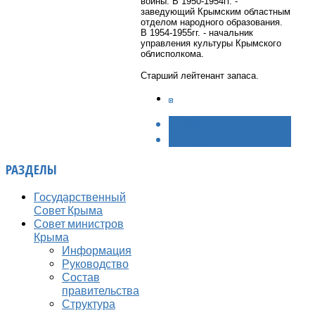
войны. В 1950-1954гг. -
заведующий Крымским областным
отделом народного образования.
В 1954-1955гг. - начальник
управления культуры Крымского
облисполкома.
Старший лейтенант запаса.
< НАЗАД
ВПЕРЁД >
РАЗДЕЛЫ
Государственный
Совет Крыма
Совет министров
Крыма
Информация
Руководство
Состав
правительства
Структура