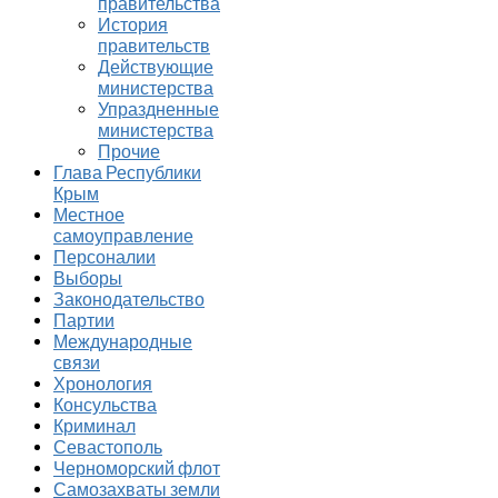
правительства
История
правительств
Действующие
министерства
Упраздненные
министерства
Прочие
Глава Республики
Крым
Местное
самоуправление
Персоналии
Выборы
Законодательство
Партии
Международные
связи
Хронология
Консульства
Криминал
Севастополь
Черноморский флот
Самозахваты земли