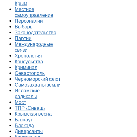
Крым
Местное
самоуправление
Персоналии
Выборы
Законодательство
Партии
Международные
связи
Хронология
Консульства
Криминал
Севастополь
Черноморский флот
Самозахваты земли
Исламские
радикалы
Мост
ТПР «Сиваш»
Крымская весна
Блэкаут
Блокада
Диверсанты