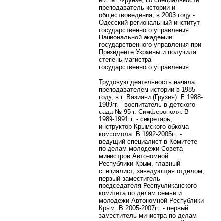
им. М. Фрунзе, по специальности
преподаватель истории и
обществоведения, в 2003 году -
Одесский региональный институт
государственного управления
Национальной академии
государственного управления при
Президенте Украины и получила
степень магистра
государственного управления.
Трудовую деятельность
начала
преподавателем истории в 1985
году, в г. Вазиани (Грузия). В 1988-
1989гг. - воспитатель в детского
сада № 95 г. Симферополя. В
1989-1991гг. - секретарь,
инструктор Крымского обкома
комсомола. В 1992-2005гг. -
ведущий специалист в Комитете
по делам молодежи Совета
министров Автономной
Республики Крым, главный
специалист, заведующая отделом,
первый заместитель
председателя Республиканского
комитета по делам семьи и
молодежи Автономной Республики
Крым. В 2005-2007гг. - первый
заместитель министра по делам