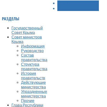
< НАЗАД
ВПЕРЁД >
РАЗДЕЛЫ
Государственный
Совет Крыма
Совет министров
Крыма
Информация
Руководство
Состав
правительства
Структура
правительства
История
правительств
Действующие
министерства
Упраздненные
министерства
Прочие
Глава Республики