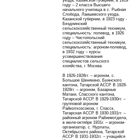
уезда, Казанской губернии, в 1919
году – 2 класса Высшего
начального училища в с. Рыбная
Слобода, Лаишевского уезда,
Казанской губернии, в 1923 году -
Безднинский
сельскохозяйственный техникум,
специальность: полевод, в 1926
году – Чистопольский
сельскохозяйственный техникум,
специальность: агроном-полевод,
в 1932 году – курсы
усовершенствования
специалистов сельского
хозяйства, г. Москва.
В 1926-1928гг. – агроном, с.
Большое Шенякино, Буинского
кантона, Татарской АССР. В 1928-
1929гг. – агроном, Базарные
Матаки, Спасского кантона,
Татарской АССР. В 1929-1930гг. –
групповой агроном
Райколхозсоюза, г. Спасск,
Татарская АССР. В 1930-1931гг. –
районный агроном Райземотдела,
в июле-октябре 1931г. – агроном-
организатор, с. Нурлаты,
Октябрьского района, Татарской
АССР. В 1931-1932гг. – учащийся