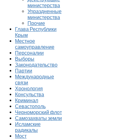
министерства
Упраздненные
министерства
Прочие
Глава Республики
Крым
Местное
самоуправление
Персоналии
Выборы
Законодательство
Партии
Международные
связи
Хронология
Консульства
Криминал
Севастополь
Черноморский флот
Самозахваты земли
Исламские
радикалы
Мост