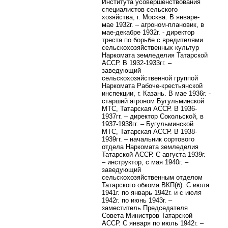
Института усовершенствования
специалистов сельского
хозяйства, г. Москва. В январе-
мае 1932г. – агроном-плановик, в
мае-декабре 1932г. - директор
треста по борьбе с вредителями
сельскохозяйственных культур
Наркомата земледелия Татарской
АССР. В 1932-1933гг. –
заведующий
сельскохозяйственной группой
Наркомата Рабоче-крестьянской
инспекции, г. Казань. В мае 1936г. -
старший агроном Бугульминской
МТС, Татарская АССР. В 1936-
1937гг. – директор Сокольской, в
1937-1938гг. – Бугульминской
МТС, Татарская АССР. В 1938-
1939гг. – начальник сортового
отдела Наркомата земледелия
Татарской АССР. С августа 1939г.
– инструктор, с мая 1940г. –
заведующий
сельскохозяйственным отделом
Татарского обкома ВКП(б). С июля
1941г. по январь 1942г. и с июля
1942г. по июнь 1943г. –
заместитель Председателя
Совета Министров Татарской
АССР. С января по июль 1942г. –