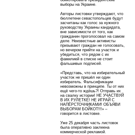
выборы на Украине.
Авторы листовки утверждают, что
бюллетени севастопольцев будут
засчитаны как голос за нужного
руководству Украины кандидата,
вне зависимости от того, как
гражданин проголосовал на самом
деле. Неизвестные активисты
призывают граждан не голосовать,
но вечером прийти на участок и
убедиться, что рядом с их
фамилией в списке не стоит
фальшивых подписей.
«Представь, что на избирательный
участок не пришёл ни один
избиратель. Фальсификации
невозможны в принципе. Ты от них
ещё чего-то ждёшь?! Отправь их
на свалку истории! НЕ УЧАСТВУЙ
В ИХ РУЛЕТКЕ! НЕ ИГРАЙ С
НАПЁРСТОЧНИКАМИ! ОБЪЯВИ
ВЫБОРАМ БОЙКОТ!!!» –
говорится в листовке.
Уже 25 декабря часть листовок
была оперативно заклеена
коммерческой рекламой.