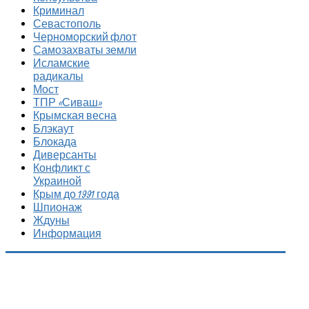
Криминал
Севастополь
Черноморский флот
Самозахваты земли
Исламские
радикалы
Мост
ТПР «Сиваш»
Крымская весна
Блэкаут
Блокада
Диверсанты
Конфликт с
Украиной
Крым до 1991 года
Шпионаж
Ждуны
Информация