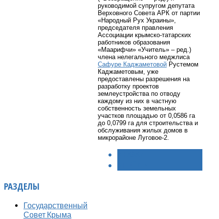
руководимой супругом депутата
Верховного Совета АРК от партии
«Народный Рух Украины»,
председателя правления
Ассоциации крымско-татарских
работников образования
«Маарифчи» «Учитель» – ред.)
члена нелегального меджлиса
Сафуре Каджаметовой
Рустемом
Каджаметовым, уже
предоставлены разрешения на
разработку проектов
землеустройства по отводу
каждому из них в частную
собственность земельных
участков площадью от 0,0586 га
до 0,0799 га для строительства и
обслуживания жилых домов в
микрорайоне Луговое-2.
< НАЗАД
ВПЕРЁД >
РАЗДЕЛЫ
Государственный
Совет Крыма