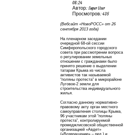
08:24
Автор: Super User
Просмотров: 435
(Вебсайт «НовоРОСС» от 26
сентября 2013 года)
На пленарном заседании
очередной 68-ой сессии
Симферопольского городского
совета при рассмотрении вопроса
о регулировании земельных
отношении с гражданами было
принято решение о выделении
татарам Крыма из числа
активистов так называемой
“поляны протеста” в микрорайоне
Луговое-2 земли для
строительства индивидуального
жилья.
Согласно данному нормативно-
правовому акту орган местного
самоуправления столицы Крыма,
96 участникам этой “поляны
протеста”, контролируемой
промеджлисовской общественной
организацией «Авдет»
(«Возвращение» – ред.) и