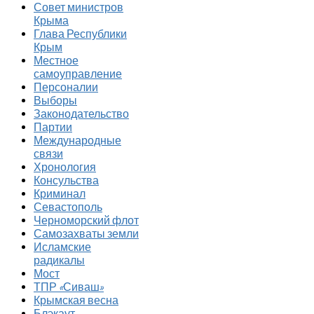
Совет министров
Крыма
Глава Республики
Крым
Местное
самоуправление
Персоналии
Выборы
Законодательство
Партии
Международные
связи
Хронология
Консульства
Криминал
Севастополь
Черноморский флот
Самозахваты земли
Исламские
радикалы
Мост
ТПР «Сиваш»
Крымская весна
Блэкаут