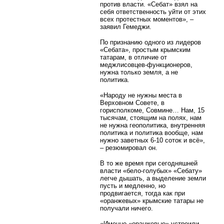
против власти. «Себат» взял на
себя ответственность уйти от этих
всех протестных моментов», –
заявил Гемеджи.
По признанию одного из лидеров
«Себата», простым крымским
татарам, в отличие от
меджлисовцев-функционеров,
нужна только земля, а не
политика.
«Народу не нужны места в
Верховном Совете, в
горисполкоме, Совмине… Нам, 15
тысячам, стоящим на полях, нам
не нужна геополитика, внутренняя
политика и политика вообще, нам
нужно заветных 6-10 соток и всё»,
– резюмировал он.
В то же время при сегодняшней
власти «бело-голубых» «Себату»
легче дышать, а выделение земли
пусть и медленно, но
продвигается, тогда как при
«оранжевых» крымские татары не
получали ничего.
«Именно «оранжевые» устроили