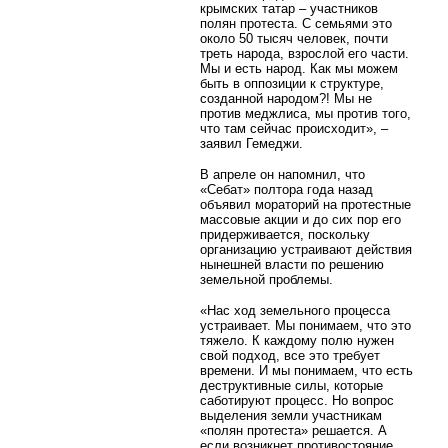
крымских татар – участников
полян протеста. С семьями это
около 50 тысяч человек, почти
треть народа, взрослой его части.
Мы и есть народ. Как мы можем
быть в оппозиции к структуре,
созданной народом?! Мы не
против меджлиса, мы против того,
что там сейчас происходит», –
заявил Гемеджи.
В апреле он напомнил, что
«Себат» полтора года назад
объявил мораторий на протестные
массовые акции и до сих пор его
придерживается, поскольку
организацию устраивают действия
нынешней власти по решению
земельной проблемы.
«Нас ход земельного процесса
устраивает. Мы понимаем, что это
тяжело. К каждому полю нужен
свой подход, все это требует
времени. И мы понимаем, что есть
деструктивные силы, которые
саботируют процесс. Но вопрос
выделения земли участникам
«полян протеста» решается. А
если возникнет противостояние,