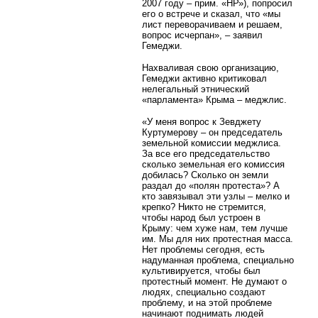
2007 году – прим. «НР»), попросил
его о встрече и сказал, что «мы
лист переворачиваем и решаем,
вопрос исчерпан», – заявил
Гемеджи.
Нахваливая свою организацию,
Гемеджи активно критиковал
нелегальный этнический
«парламента» Крыма – меджлис.
«У меня вопрос к Зевджету
Куртумерову – он председатель
земельной комиссии меджлиса.
За все его председательство
сколько земельная его комиссия
добилась? Сколько он земли
раздал до «полян протеста»? А
кто завязывал эти узлы – мелко и
крепко? Никто не стремится,
чтобы народ был устроен в
Крыму: чем хуже нам, тем лучше
им. Мы для них протестная масса.
Нет проблемы сегодня, есть
надуманная проблема, специально
культивируется, чтобы был
протестный момент. Не думают о
людях, специально создают
проблему, и на этой проблеме
начинают поднимать людей