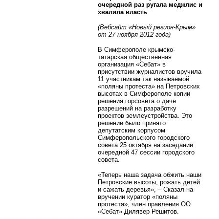
очередной раз ругала меджлис и
хвалила власть
(Вебсайт «Новый регион-Крым»
от 27 ноября 2012 года)
В Симферополе крымско-
татарская общественная
организация «Себат» в
присутствии журналистов вручила
11 участникам так называемой
«поляны протеста» на Петровских
высотах в Симферополе копии
решения горсовета о даче
разрешений на разработку
проектов землеустройства. Это
решение было принято
депутатским корпусом
Симферопольского городского
совета 25 октября на заседании
очередной 47 сессии городского
совета.
«Теперь наша задача обжить наши
Петровские высоты, рожать детей
и сажать деревья», – Сказал на
вручении куратор «поляны
протеста», член правления ОО
«Себат» Дилявер Решитов.