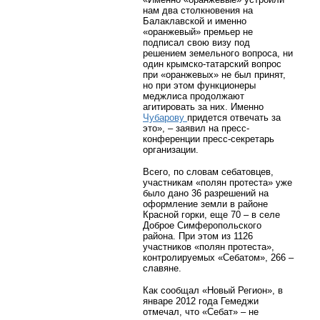
нам два столкновения на
Балаклавской и именно
«оранжевый» премьер не
подписал свою визу под
решением земельного вопроса, ни
один крымско-татарский вопрос
при «оранжевых» не был принят,
но при этом функционеры
меджлиса продолжают
агитировать за них. Именно
Чубарову
придется отвечать за
это», – заявил на пресс-
конференции пресс-секретарь
организации.
Всего, по словам себатовцев,
участникам «полян протеста» уже
было дано 36 разрешений на
оформление земли в районе
Красной горки, еще 70 – в селе
Доброе Симферопольского
района. При этом из 1126
участников «полян протеста»,
контролируемых «Себатом», 266 –
славяне.
Как сообщал «Новый Регион», в
январе 2012 года Гемеджи
отмечал, что «Себат» – не