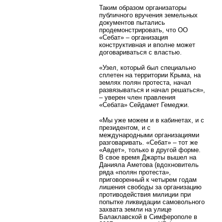
Таким образом организаторы
публичного вручения земельных
документов пытались
продемонстрировать, что ОО
«Себат» – организация
конструктивная и вполне может
договариваться с властью.
«Узел, который был специально
сплетен на территории Крыма, на
землях полян протеста, начал
развязываться и начал решаться»,
– уверен член правления
«Себата» Сейдамет Гемеджи.
«Мы уже можем и в кабинетах, и с
президентом, и с
международными организациями
разговаривать. «Себат» – тот же
«Авдет», только в другой форме.
В свое время Джарты вышел на
Данияла Аметова (вдохновитель
ряда «полян протеста»,
приговоренный к четырем годам
лишения свободы за организацию
противодействия милиции при
попытке ликвидации самовольного
захвата земли на улице
Балаклавской в Симферополе в