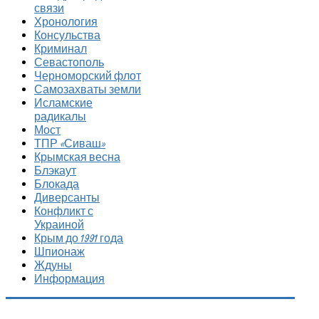
связи
Хронология
Консульства
Криминал
Севастополь
Черноморский флот
Самозахваты земли
Исламские
радикалы
Мост
ТПР «Сиваш»
Крымская весна
Блэкаут
Блокада
Диверсанты
Конфликт с
Украиной
Крым до 1991 года
Шпионаж
Ждуны
Информация