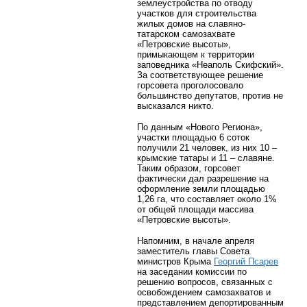
землеустройства по отводу
участков для строительства
жилых домов на славяно-
татарском самозахвате
«Петровские высоты»,
примыкающем к территории
заповедника «Неаполь Скифский».
За соответствующее решение
горсовета проголосовало
большинство депутатов, против не
высказался никто.
По данным «Нового Региона»,
участки площадью 6 соток
получили 21 человек, из них 10 –
крымские татары и 11 – славяне.
Таким образом, горсовет
фактически дал разрешение на
оформление земли площадью
1,26 га, что составляет около 1%
от общей площади массива
«Петровские высоты».
Напомним, в начале апреля
заместитель главы Совета
министров Крыма
Георгий Псарев
на заседании комиссии по
решению вопросов, связанных с
освобождением самозахватов и
представлением депортированным