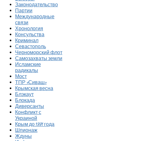
Законодательство
Партии
Международные
связи
Хронология
Консульства
Криминал
Севастополь
Черноморский флот
Самозахваты земли
Исламские
радикалы
Мост
ТПР «Сиваш»
Крымская весна
Блэкаут
Блокада
Диверсанты
Конфликт с
Украиной
Крым до 1991 года
Шпионаж
Ждуны