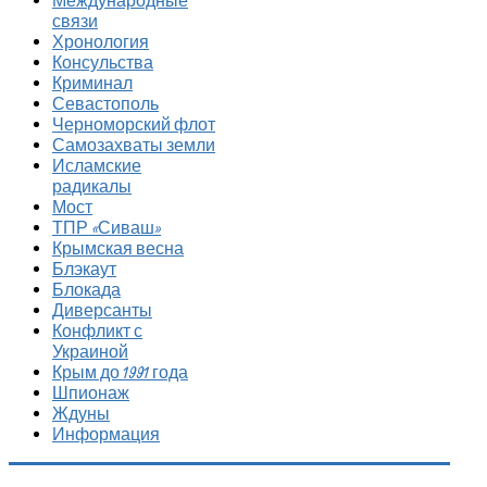
Международные
связи
Хронология
Консульства
Криминал
Севастополь
Черноморский флот
Самозахваты земли
Исламские
радикалы
Мост
ТПР «Сиваш»
Крымская весна
Блэкаут
Блокада
Диверсанты
Конфликт с
Украиной
Крым до 1991 года
Шпионаж
Ждуны
Информация