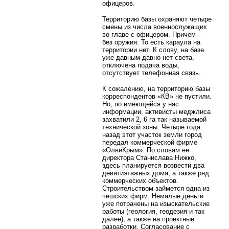
офицеров.
Территорию базы охраняют четыре
смены из числа военнослужащих
во главе с офицером. Причем —
без оружия. То есть караула на
территории нет. К слову, на базе
уже давным-давно нет света,
отключена подача воды,
отсутствует телефонная связь.
К сожалению, на территорию базы
корреспондентов «КВ» не пустили.
Но, по имеющейся у нас
информации, активисты меджлиса
захватили 2, 6 га так называемой
технической зоны. Четыре года
назад этот участок земли город
передал коммерческой фирме
«ОлвиКрым». По словам ее
директора Станислава Нижко,
здесь планируется возвести два
девятиэтажных дома, а также ряд
коммерческих объектов.
Строительством займется одна из
чешских фирм. Немалые деньги
уже потрачены на изыскательские
работы (геология, геодезия и так
далее), а также на проектные
разработки. Согласование с