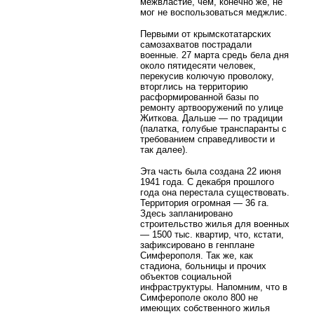
межвластие, чем, конечно же, не
мог не воспользоваться меджлис.
Первыми от крымскотатарских
самозахватов пострадали
военные. 27 марта средь бела дня
около пятидесяти человек,
перекусив колючую проволоку,
вторглись на территорию
расформированной базы по
ремонту артвооружений по улице
Житкова. Дальше — по традиции
(палатка, голубые транспаранты с
требованием справедливости и
так далее).
Эта часть была создана 22 июня
1941 года. С декабря прошлого
года она перестала существовать.
Территория огромная — 36 га.
Здесь запланировано
строительство жилья для военных
— 1500 тыс. квартир, что, кстати,
зафиксировано в генплане
Симферополя. Так же, как
стадиона, больницы и прочих
объектов социальной
инфраструктуры. Напомним, что в
Симферополе около 800 не
имеющих собственного жилья