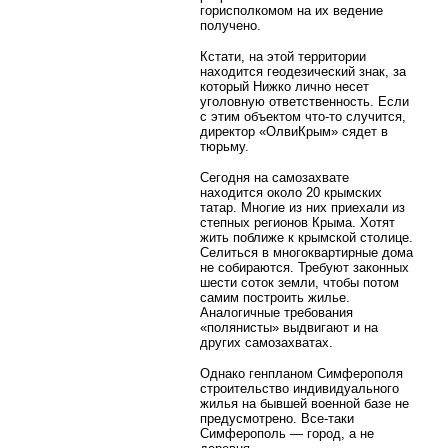
горисполкомом на их ведение
получено.
Кстати, на этой территории
находится геодезический знак, за
который Нижко лично несет
уголовную ответственность. Если
с этим объектом что-то случится,
директор «ОлвиКрым» сядет в
тюрьму.
Сегодня на самозахвате
находится около 20 крымских
татар. Многие из них приехали из
степных регионов Крыма. Хотят
жить поближе к крымской столице.
Селиться в многоквартирные дома
не собираются. Требуют законных
шести соток земли, чтобы потом
самим построить жилье.
Аналогичные требования
«полянисты» выдвигают и на
других самозахватах.
Однако генпланом Симферополя
строительство индивидуального
жилья на бывшей военной базе не
предусмотрено. Все-таки
Симферополь — город, а не