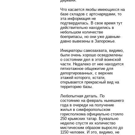
деревня.
Что касается якобы имеющихся на
базе складов с артснарядами, то
эта информация не
подтвердилась. В свое время тут
действительно находились в
небольшом количестве
боеприпасы, но они уже давным-
давно вывезены в Запорожье.
Инициаторы самозахвата, видимо,
были очень хорошо осведомлены
о состоянии дел в этой воинской
части. Недалеко от нее находится
пятиэтажное общежитие для
депортированных, с верхних
этажей которого, кстати,
открывается прекрасный вид на
территорию базы.
Любопытная деталь. По
состоянию на февраль нынешнего
года в очереди на получение
жилья в симферопольском
горисполкома официально стояло
250 крымских татар. Буквально
неделю спустя их количество
мистическим образом выросло до
1150 человек. И это, видимо, не