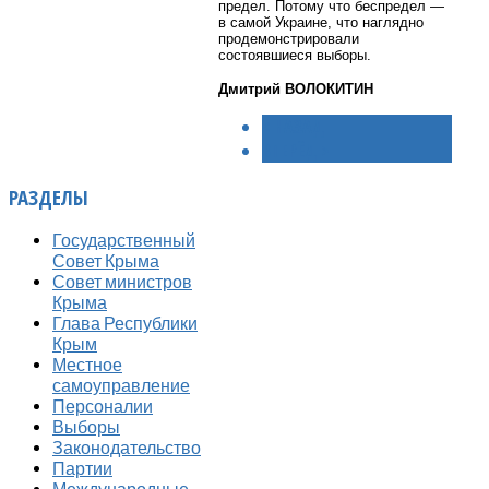
предел. Потому что беспредел —
в самой Украине, что наглядно
продемонстрировали
состоявшиеся выборы.
Дмитрий ВОЛОКИТИН
< НАЗАД
ВПЕРЁД >
РАЗДЕЛЫ
Государственный
Совет Крыма
Совет министров
Крыма
Глава Республики
Крым
Местное
самоуправление
Персоналии
Выборы
Законодательство
Партии