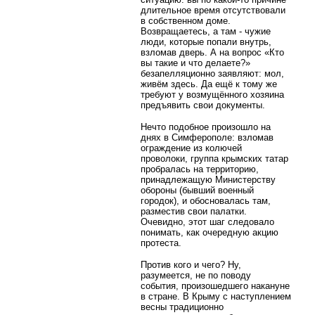
длительное время отсутствовали
в собственном доме.
Возвращаетесь, а там - чужие
люди, которые попали внутрь,
взломав дверь. А на вопрос «Кто
вы такие и что делаете?»
безапелляционно заявляют: мол,
живём здесь. Да ещё к тому же
требуют у возмущённого хозяина
предъявить свои документы.
Нечто подобное произошло на
днях в Симферополе: взломав
ограждение из колючей
проволоки, группа крымских татар
пробралась на территорию,
принадлежащую Министерству
обороны (бывший военный
городок), и обосновалась там,
разместив свои палатки.
Очевидно, этот шаг следовало
понимать, как очередную акцию
протеста.
Против кого и чего? Ну,
разумеется, не по поводу
события, произошедшего накануне
в стране. В Крыму с наступлением
весны традиционно