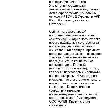
информации начальника
Управления координации
деятельности органов внутренних
дел в сфере межнациональных
отношений ГУМВД Украины в АРК
Феми Фетиева, уже сняты.
Осталось 8.
Сейчас на Балаклавской
постоянно находятся милиция и
«пикетчики». Люди в погонах пока
просто наблюдают со стороны за
происходящим, обеспечивают
общественный порядок. Время от
времени наведываются настоящие
хозяева. Они всё-таки не теряют
надежды, что, в конце концов,
появится здесь Главный
(организатор провокации), потому
как вести переговоры с «пешками»
они не намерены. И благодарны
милиции, что она с самого начала
приняла участие в земельном
конфликте. Кстати, именно
сотрудники милиции
порекомендовали решить вопрос
без силовых мер. Руководитель
ООО «ОЛВИ-Крым» с этим
согласился.