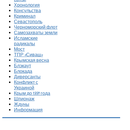
Хронология
Консульства
Криминал
Севастополь
Черноморский флот
Самозахваты земли
Исламские
радикалы
Мост
ТПР «Сиваш»
Крымская весна
Блэкаут
Блокада
Диверсанты
Конфликт с
Украиной
Крым до 1991 года
Шпионаж
Ждуны
Информация