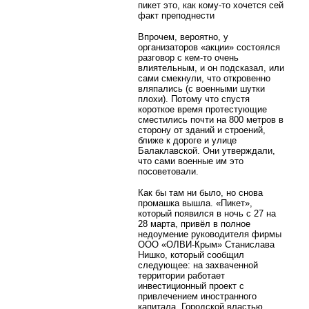
пикет это, как кому-то хочется сей
факт преподнести
Впрочем, вероятно, у
организаторов «акции» состоялся
разговор с кем-то очень
влиятельным, и он подсказал, или
сами смекнули, что откровенно
вляпались (с военными шутки
плохи). Потому что спустя
короткое время протестующие
сместились почти на 800 метров в
сторону от зданий и строений,
ближе к дороге и улице
Балаклавской. Они утверждали,
что сами военные им это
посоветовали.
Как бы там ни было, но снова
промашка вышла. «Пикет»,
который появился в ночь с 27 на
28 марта, привёл в полное
недоумение руководителя фирмы
ООО «ОЛВИ-Крым» Станислава
Нишко, который сообщил
следующее: на захваченной
территории работает
инвестиционный проект с
привлечением иностранного
капитала. Городской властью