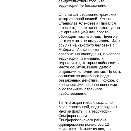
свидетельством того, что
территория не бесхозная».
Он считает вторжение крымских
татар силовой акцией. Кстати,
Станислав Алексеевич пытался
выяснить, с кем же он имеет дело
- с организацией или просто
сборищем частных лиц. Ничего у
него из этого не получилось. Идёт
ссылка на какого-то человека с
Майдана. И становится
совершенно очевидным, и хозяева
территории, и милиция, и
журналисты, которые побывали на
месте события, имели дело с
рядовыми исполнителями. Но есть
организатор подобного рода
беззаконных действий. Похоже, с
хроническими весенне-осенними
обострениями странного
«заболевания»...
То, что акция готовилась, а не
была спонтанной, подтверждают
многие факты. На территории
Симферополя и
Симферопольского района
одновременно появилось 12
«пикетов». Четыре из них, по