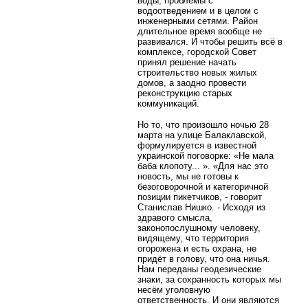
воды, проблемы с
водоотведением и в целом с
инженерными сетями. Район
длительное время вообще не
развивался. И чтобы решить всё в
комплексе, городской Совет
принял решение начать
строительство новых жилых
домов, а заодно провести
реконструкцию старых
коммуникаций.
Но то, что произошло ночью 28
марта на улице Балаклавской,
формулируется в известной
украинской поговорке: «Не мала
баба клопоту... ». «Для нас это
новость, мы не готовы к
безоговорочной и категоричной
позиции пикетчиков, - говорит
Станислав Нишко. - Исходя из
здравого смысла,
законопослушному человеку,
видящему, что территория
огорожена и есть охрана, не
придёт в голову, что она ничья.
Нам переданы геодезические
знаки, за сохранность которых мы
несём уголовную
ответственность. И они являются