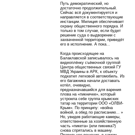
Путь демократический, но
достаточно продолжительный.
Сейчас всё документируется и
направляется в соответствующие
инстанции. Милиция обеспечивает
охрану общественного порядка. И
только в том случае, если будет
решение суда о выдворении с
захваченной территории, приведёт
его в исполнение. А пока...
Когда происходящее на
Балаклавской записывалось на
видеоплёнку съёмочной группой
Центра общественных связей ГУ
МВД Украины в АРК, к объекту
подкатил легковой автомобиль. Из
его багажника начали доставать
котёл, очевидно,
предназначавшийся для варения
плова на «пикничке», который
устроила себе группа крымских
татар на территории ООО «ОЛВИ-
Крым». По принципу: «война
войной, а обед по расписанию... »
Но, увидев работающие камеры,
ответственные за хозяйственную
часть «пикета» (или пикника?)
снова спрятались в машину.
Правильное решение, в самом