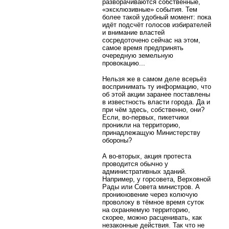
разворачиваются собственные,
«эксклюзивные» события. Тем
более такой удобный момент: пока
идёт подсчёт голосов избирателей
и внимание властей
сосредоточено сейчас на этом,
самое время предпринять
очередную земельную
провокацию...
Нельзя же в самом деле всерьёз
воспринимать ту информацию, что
об этой акции заранее поставлены
в известность власти города. Да и
при чём здесь, собственно, они?
Если, во-первых, пикетчики
проникли на территорию,
принадлежащую Министерству
обороны?
А во-вторых, акция протеста
проводится обычно у
административных зданий.
Например, у горсовета, Верховной
Рады или Совета министров. А
проникновение через колючую
проволоку в тёмное время суток
на охраняемую территорию,
скорее, можно расценивать, как
незаконные действия. Так что не