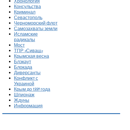
Хронология
Консульства
Криминал
Севастополь
Черноморский флот
Самозахваты земли
Исламские
радикалы
Мост
ТПР «Сиваш»
Крымская весна
Блэкаут
Блокада
Диверсанты
Конфликт с
Украиной
Крым до 1991 года
Шпионаж
Ждуны
Информация