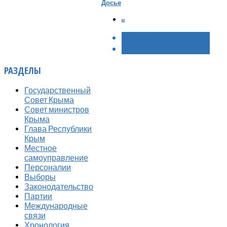
Досье
< НАЗАД
ВПЕРЁД >
РАЗДЕЛЫ
Государственный
Совет Крыма
Совет министров
Крыма
Глава Республики
Крым
Местное
самоуправление
Персоналии
Выборы
Законодательство
Партии
Международные
связи
Хронология