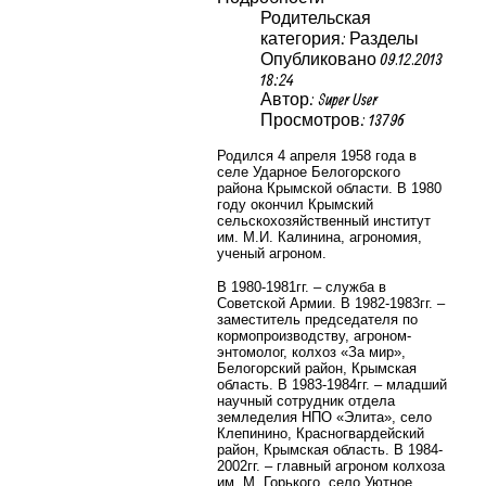
Родительская
категория: Разделы
Опубликовано 09.12.2013
18:24
Автор: Super User
Просмотров: 13796
Родился 4 апреля 1958 года в
селе Ударное Белогорского
района Крымской области. В 1980
году окончил Крымский
сельскохозяйственный институт
им. М.И. Калинина, агрономия,
ученый агроном.
В 1980-1981гг. – служба в
Советской Армии. В 1982-1983гг. –
заместитель председателя по
кормопроизводству, агроном-
энтомолог, колхоз «За мир»,
Белогорский район, Крымская
область. В 1983-1984гг. – младший
научный сотрудник отдела
земледелия НПО «Элита», село
Клепинино, Красногвардейский
район, Крымская область. В 1984-
2002гг. – главный агроном колхоза
им. М. Горького, село Уютное,