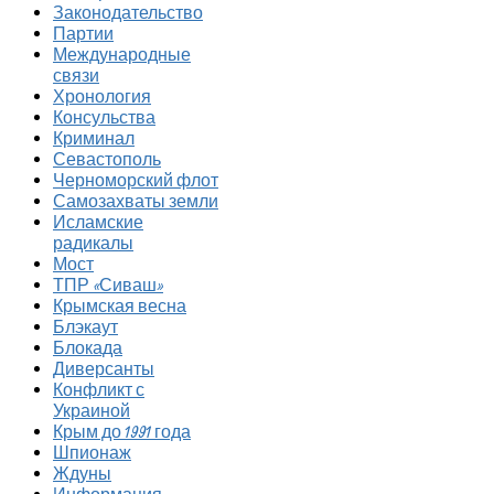
Законодательство
Партии
Международные
связи
Хронология
Консульства
Криминал
Севастополь
Черноморский флот
Самозахваты земли
Исламские
радикалы
Мост
ТПР «Сиваш»
Крымская весна
Блэкаут
Блокада
Диверсанты
Конфликт с
Украиной
Крым до 1991 года
Шпионаж
Ждуны