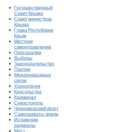
Государственный
Совет Крыма
Совет министров
Крыма
Глава Республики
Крым
Местное
самоуправление
Персоналии
Выборы
Законодательство
Партии
Международные
связи
Хронология
Консульства
Криминал
Севастополь
Черноморский флот
Самозахваты земли
Исламские
радикалы
Мост