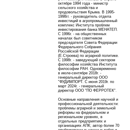
октябре 1994 года - министр
сельского хозяйства и
продовольствия Крыма. В 1995-
1998гг. - руководитель отдела
инвестиций в агропромышленный
комплекс Института проблем
инвестирования банка МЕНАТЕП.
С 1996г. - на общественных
началах был советником
председателя Совета Федерации
Федерального Собрания
Российской Федерации
(Е.Строева) по аграрной политике.
C 1998г. - заведующий сектором
философии хозяйства Института
философии РАН. Одновременно
в
июле-сентябре 2018г. -
генеральный директор
ООО
"ФУДИМПОРТ
. С июня 2019г. по
март 2024г. - генеральный
директор
ООО "ПО ФЕРРОТЕК".
Основные направления научной и
профессиональной деятельности:
проблемы аграрной и земельной
реформы на федеральном и
региональном уровнях, в
отдельных предприятиях и
организациях АПК; автор более 70
опубликованных научных работ и