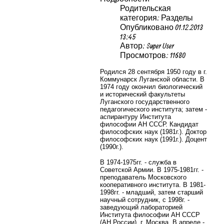
Родительская
категория: Разделы
Опубликовано 01.12.2013
13:45
Автор: Super User
Просмотров: 11680
Родился 28 сентября 1950 году в г.
Коммунарск Луганской области. В
1974 году окончил биологический
и исторический факультеты
Луганского государственного
педагогического института; затем -
аспирантуру Института
философии АН СССР. Кандидат
философских наук (1981г.). Доктор
философских наук (1991г.). Доцент
(1990г.).
В 1974-1975гг. - служба в
Советской Армии. В 1975-1981гг. -
преподаватель Московского
кооперативного института. В 1981-
1998гг. - младший, затем старший
научный сотрудник, с 1998г. -
заведующий лабораторией
Института философии АН СССР
(АН России), г. Москва. В апреле -