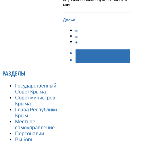
книг.
Досье
< НАЗАД
ВПЕРЁД >
РАЗДЕЛЫ
Государственный
Совет Крыма
Совет министров
Крыма
Глава Республики
Крым
Местное
самоуправление
Персоналии
Выборы