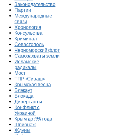
Законодательство
Партии
Международные
связи
Хронология
Консульства
Криминал
Севастополь
Черноморский флот
Самозахваты земли
Исламские
радикалы
Мост
ТПР «Сиваш»
Крымская весна
Блэкаут
Блокада
Диверсанты
Конфликт с
Украиной
Крым до 1991 года
Шпионаж
Ждуны