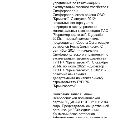
управления по газификации и
эксплуатации газового хозяйства г.
Симферополя и
Симферопольского района ОАО
"Крымгаз". С августа 2012г. –
начальник сектора учета
природного газа управления
магистральных газопроводов ПАО
"Черноморнефтегаз". С декабря
2013г. – первый заместитель
председателя Совета Организации
ветеранов Республики Крым. С
сентября 2014г. – начальник
Симферопольского управления по
эксплуатации газового хозяйства
ГУП РК "Крымгазсети".
С октября
2014г. по июль 2022г. - директор
ГУП РК "Крымгазсети".
С 2023г. -
советник начальника
департамента по капитальному
строительству ГУП РК
"Крымгазсети".
Полковник запаса. Член
Всероссийской политической
партии "ЕДИНАЯ РОССИЯ"
c
2014
года. Председатель общественной
организации "Объединенный
Крымский союз ветеранов
Афганистана и других локальных