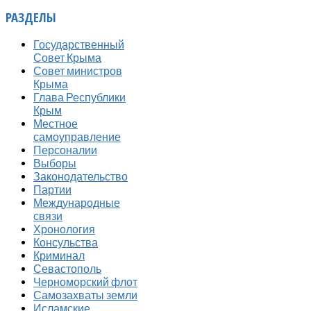
РАЗДЕЛЫ
Государственный
Совет Крыма
Совет министров
Крыма
Глава Республики
Крым
Местное
самоуправление
Персоналии
Выборы
Законодательство
Партии
Международные
связи
Хронология
Консульства
Криминал
Севастополь
Черноморский флот
Самозахваты земли
Исламские