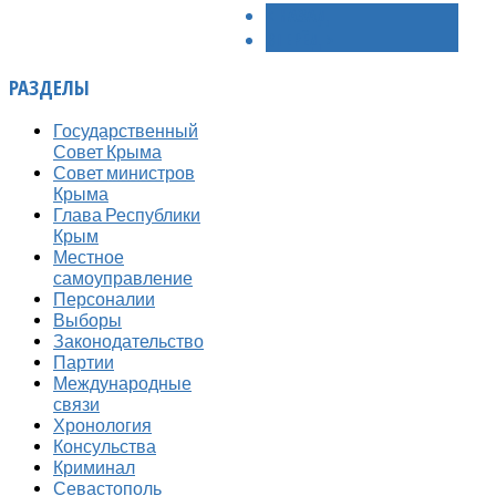
< НАЗАД
ВПЕРЁД >
РАЗДЕЛЫ
Государственный
Совет Крыма
Совет министров
Крыма
Глава Республики
Крым
Местное
самоуправление
Персоналии
Выборы
Законодательство
Партии
Международные
связи
Хронология
Консульства
Криминал
Севастополь