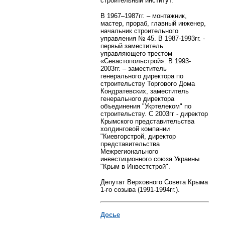
строительный институт.
В 1967–1987гг. – монтажник,
мастер, прораб, главный инженер,
начальник строительного
управления № 45. В 1987-1993гг. -
первый заместитель
управляющего трестом
«Севастопольстрой». В 1993-
2003гг. – заместитель
генерального директора по
строительству Торгового Дома
Кондратевских,
заместитель
генерального директора
объединения "Укртелеком" по
строительству. С 2003гг - директор
Крымского представительства
холдинговой компании
"Киевгорстрой, директор
представительства
Межрегионального
инвестиционного союза Украины
"Крым в Инвестстрой".
Депутат Верховного Совета Крыма
1-го созыва (1991-1994гг.).
Досье