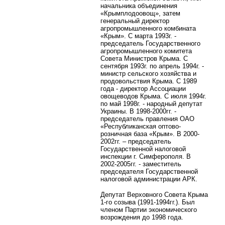
начальника объединения
«Крымплодоовощ», затем
генеральный директор
агропромышленного комбината
«Крым». С марта 1993г. -
председатель Государственного
агропромышленного комитета
Совета Министров Крыма. С
сентября 1993г. по апрель 1994г. -
министр сельского хозяйства и
продовольствия Крыма. С 1989
года - директор Ассоциации
овощеводов Крыма. С июля 1994г.
по май 1998г. - народный депутат
Украины. В 1998-2000гг. -
председатель правления ОАО
«Республиканская оптово-
розничная база «Крым». В 2000-
2002гг. – председатель
Государственной налоговой
инспекции г. Симферополя. В
2002-2005гг. - заместитель
председателя Государственной
налоговой администрации АРК.
Депутат Верховного Совета Крыма
1-го созыва (1991-1994гг.). Был
членом Партии экономического
возрождения до 1998 года.