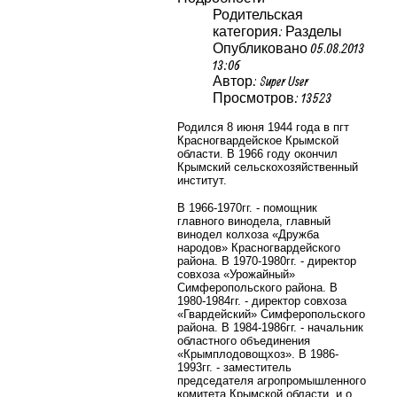
Родительская
категория: Разделы
Опубликовано 05.08.2013
13:06
Автор: Super User
Просмотров: 13523
Родился 8 июня 1944 года в пгт
Красногвардейское Крымской
области. В 1966 году окончил
Крымский сельскохозяйственный
институт.
В 1966-1970гг. - помощник
главного винодела, главный
винодел колхоза «Дружба
народов» Красногвардейского
района. В 1970-1980гг. - директор
совхоза «Урожайный»
Симферопольского района. В
1980-1984гг. - директор совхоза
«Гвардейский» Симферопольского
района. В 1984-1986гг. - начальник
областного объединения
«Крымплодовощхоз». В 1986-
1993гг. - заместитель
председателя агропромышленного
комитета Крымской области, и.о.