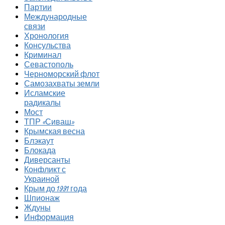
Партии
Международные
связи
Хронология
Консульства
Криминал
Севастополь
Черноморский флот
Самозахваты земли
Исламские
радикалы
Мост
ТПР «Сиваш»
Крымская весна
Блэкаут
Блокада
Диверсанты
Конфликт с
Украиной
Крым до 1991 года
Шпионаж
Ждуны
Информация