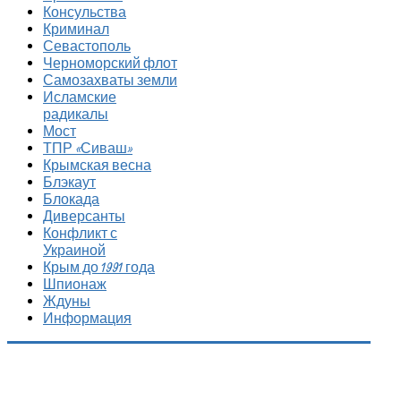
Консульства
Криминал
Севастополь
Черноморский флот
Самозахваты земли
Исламские
радикалы
Мост
ТПР «Сиваш»
Крымская весна
Блэкаут
Блокада
Диверсанты
Конфликт с
Украиной
Крым до 1991 года
Шпионаж
Ждуны
Информация