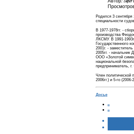
Автор: Super 
Просмотров:
Родился 3 сентября 
специальности судо
В 1977-1978гг. - сбо
производства Феодос
ЛКСМУ. В 1991-1993г
Государственного ко
2001г. - заместител
2005гг. -
начальник Д
ООО «Золотой символ
национальной безопа
предприниматель, г
Член политической п
2006гг.) и 5-го (2006-
Досье
< НАЗАД
ВПЕРЁД >