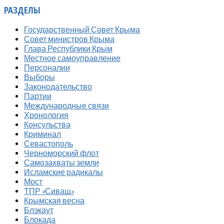
РАЗДЕЛЫ
Государственный Совет Крыма
Совет министров Крыма
Глава Республики Крым
Местное самоуправление
Персоналии
Выборы
Законодательство
Партии
Международные связи
Хронология
Консульства
Криминал
Севастополь
Черноморский флот
Самозахваты земли
Исламские радикалы
Мост
ТПР «Сиваш»
Крымская весна
Блэкаут
Блокада