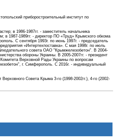
стопольский приборостроительный институт по
астер; в 1986-1987гг. - заместитель начальника
; в 1987-1989гг. - директор ПО «Труд» Крымского обкома
поль. С сентября 1993г. по июнь 1997г. - председатель
предприятия «Интертехпоставка». С мая 1998г. по июль
Наблюдательного совета ОАО "Крымжелезобетон". В 2004-
стерства обороны Украины. В 2005-2007гг. - президент
ен Комитета Верховной Рады Украины по вопросам
езобетон", г. Симферополь. С 2016г. - индивидуальный
ерховного Совета Крыма 3-го (1998-2002гг.), 4-го (2002-