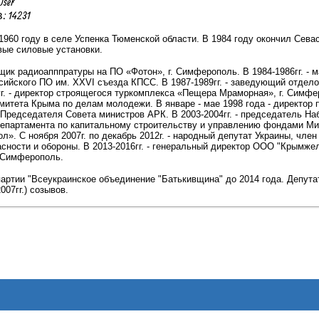
User
 14231
1960 году в селе Успенка Тюменской области. В 1984 году окончил Сева
вые силовые установки.
рщик радиоапппратуры на ПО «Фотон», г. Симферополь. В 1984-1986гг. - м
ийского ПО им. XXVI съезда КПСС. В 1987-1989гг. - заведующий отделом
г. - директор строящегося туркомплекса «Пещера Мраморная», г. Симферо
митета Крыма по делам молодежи. В январе - мае 1998 года - директор 
ь Председателя Совета министров АРК. В 2003-2004гг. - председатель 
епартамента по капитальному строительству и управлению фондами Мини
». С ноября 2007г. по декабрь 2012г. - народный депутат Украины, чл
сности и обороны. В 2013-2016гг. - генеральный директор ООО "Крымжел
. Симферополь.
артии "Всеукраинское объединение "Батькивщина" до 2014 года. Депутат В
2007гг.) созывов.