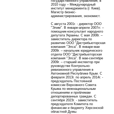
государственного управления, в
2010 году – Международный
институт менеджмента (г. Киев).
Магистр бизнес-
администрирования, экономист.
С августа 2001г. - директор ООО
"Элим". В январе-апреле 2007гг. –
помощник-консультант народного
депутата Украины. С мая 2008г. –
заместитель директора по
развитию ООО "Дистрибьюторская
компания "Элса". В январе-мае
2009г. – начальник юридического
отдела ООО "Дистрибьюторская
компания "Элса". В мае-сентябре
2009г. – старший инспектор при
руководстве Контрольно-
ревизионного управления в
Автономной Республике Крым. С
февраля 2013г. по апрель 2014г. -
председатель Постоянной
комиссии Верховного Совета
Крыма по межнациональным
отношениям и проблемам
депортированных граждан.
С
сентября 2023г. -
заместитель
председателя Комитета по
финансам и бюджету Херсонской
областной Думы
.