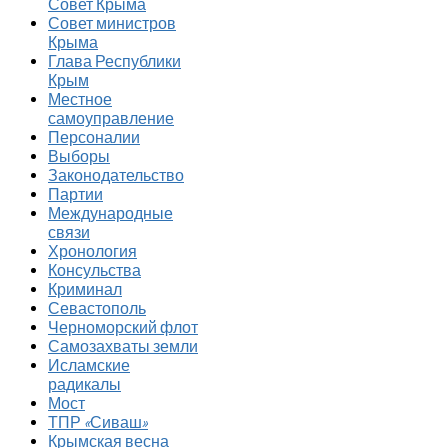
Совет Крыма
Совет министров
Крыма
Глава Республики
Крым
Местное
самоуправление
Персоналии
Выборы
Законодательство
Партии
Международные
связи
Хронология
Консульства
Криминал
Севастополь
Черноморский флот
Самозахваты земли
Исламские
радикалы
Мост
ТПР «Сиваш»
Крымская весна