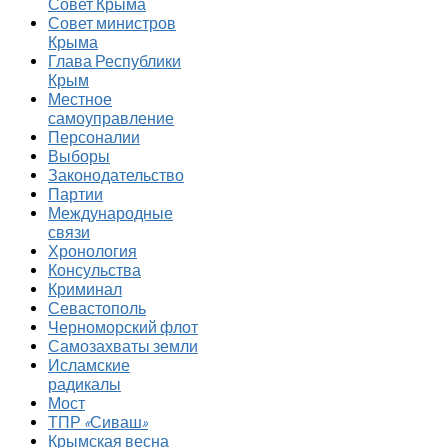
Совет Крыма
Совет министров
Крыма
Глава Республики
Крым
Местное
самоуправление
Персоналии
Выборы
Законодательство
Партии
Международные
связи
Хронология
Консульства
Криминал
Севастополь
Черноморский флот
Самозахваты земли
Исламские
радикалы
Мост
ТПР «Сиваш»
Крымская весна