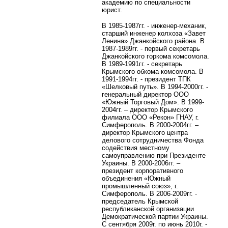
академию по специальности
юрист.
В 1985-1987гг. - инженер-механик,
старший инженер колхоза «Завет
Ленина» Джанкойского района. В
1987-1989гг. - первый секретарь
Джанкойского горкома комсомола.
В 1989-1991гг. - секретарь
Крымского обкома комсомола. В
1991-1994гг. - президент ТПК
«Шелковый путь». В 1994-2000гг. -
генеральный директор ООО
«Южный Торговый Дом».
В 1999-
2004гг. – директор Крымского
филиала ООО «Рекон» ГНАУ, г.
Симферополь. В 2000-2004гг. –
директор Крымского центра
делового сотрудничества Фонда
содействия местному
самоуправлению при Президенте
Украины. В 2000-2006гг. –
президент корпоративного
объединения «Южный
промышленный союз», г.
Симферополь. В 2006-2009гг. -
председатель
Крымской
республиканской организации
Демократической партии Украины.
С сентября 2009г. по июнь 2010г. -