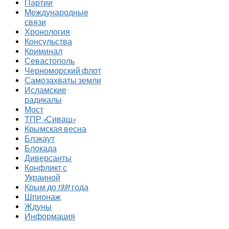
Партии
Международные
связи
Хронология
Консульства
Криминал
Севастополь
Черноморский флот
Самозахваты земли
Исламские
радикалы
Мост
ТПР «Сиваш»
Крымская весна
Блэкаут
Блокада
Диверсанты
Конфликт с
Украиной
Крым до 1991 года
Шпионаж
Ждуны
Информация