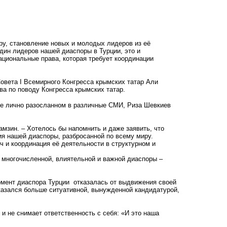
ру, становление новых и молодых лидеров из её
один лидеров нашей диаспоры в Турции, это и
ациональные права, которая требует координации
овета I Всемирного Конгресса крымских татар Али
а по поводу Конгресса крымских татар.
же лично разосланном в различные СМИ, Риза Шевкиев
мзин. – Хотелось бы напомнить и даже заявить, что
ия нашей диаспоры, разбросанной по всему миру.
 и координация её деятельности в структурном и
 многочисленной, влиятельной и важной диаспоры –
омент диаспора Турции отказалась от выдвижения своей
азался больше ситуативной, вынужденной кандидатурой,
 и не снимает ответственность с себя: «И это наша