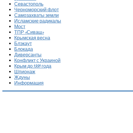
Севастополь
Черноморский флот
Самозахваты земли
Исламские радикалы
Мост
ТПР «Сиваш»
Крымская весна
Блэкаут
Блокада
Диверсанты
Конфликт с Украиной
Крым до 1991 года
Шпионаж
Ждуны
Информация