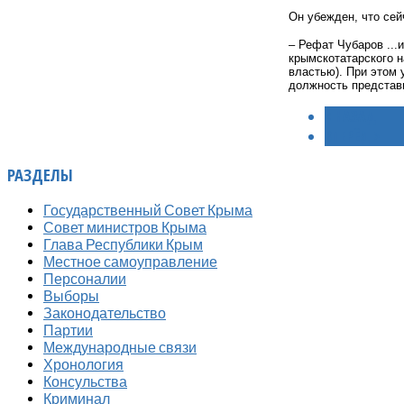
Он убежден, что сей
– Рефат Чубаров ..
крымскотатарского 
властью). При этом 
должность представ
< НАЗАД
ВПЕРЁД >
РАЗДЕЛЫ
Государственный Совет Крыма
Совет министров Крыма
Глава Республики Крым
Местное самоуправление
Персоналии
Выборы
Законодательство
Партии
Международные связи
Хронология
Консульства
Криминал