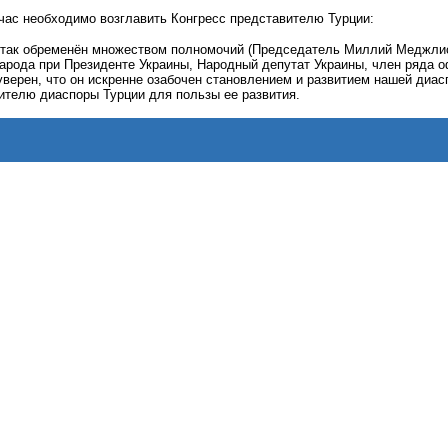
час необходимо возглавить Конгресс представителю Турции:
.итак обременён множеством полномочий (Председатель Миллий Меджли
народа при Президенте Украины, Народный депутат Украины, член ряда 
уверен, что он искренне озабочен становлением и развитием нашей диа
ителю диаспоры Турции для пользы ее развития.