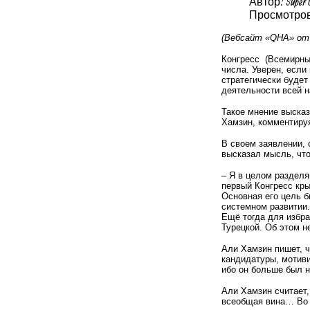
Автор: Super 
Просмотров:
(Вебсайт «
QHA
» от
Конгресс (Всемирный
числа. Уверен, если
стратегически будет
деятельности всей н
Такое мнение высказ
Хамзин, комментиру
В своем заявлении,
высказал мысль, что
– Я в целом разделя
первый Конгресс кры
Основная его цель 
системном развитии
Ещё тогда для избр
Турецкой. Об этом н
Али Хамзин пишет, ч
кандидатуры, мотив
ибо он больше был н
Али Хамзин считает,
всеобщая вина… Во 