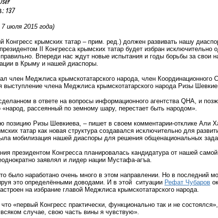
User
 137
 7 июля 2015 года)
 Конгресс крымских татар – прим. ред.) должен развивать нашу диаспо
 президентом II Конгресса крымских татар будет избран исключительно 
 правильно. Впереди нас ждут новые испытания и годы борьбы за свои н
ации в Крыму и нашей диаспоры.
ал член Меджлиса крымскотатарского народа, член Координационного С
я выступление члена Меджлиса крымскотатарского народа Ризы Шевкиев
 сделанном в ответе на вопросы информационного агентства QHА, и поз
 «народ, рассеянный по земному шару, перестает быть народом».
ю позицию Ризы Шевкиева, – пишет в своем комментарии-отклике Али Ха
мских татар как новая структура создавался исключительно для развит
была мобилизация нашей диаспоры для решения общенациональных задач
.
ания президентом Конгресса планировалась кандидатура от нашей самой
еоднократно заявлял и лидер нации Мустафа-агъа.
то было наработано очень много в этом направлении. Но в последний м
ируя это определёнными доводами. И в этой ситуации
Рефат Чубаров
ок
астроен на избрание главой Меджлиса крымскотатарского народа.
 что «первый Конгресс практически, функционально так и не состоялся»,
всяком случае, свою часть вины я чувствую».