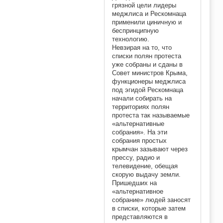
грязной цели лидеры
меджлиса и Рескомнаца
применили циничную и
беспринципную
технологию.
Невзирая на то, что
списки полян протеста
уже собраны и сданы в
Совет министров Крыма,
функционеры меджлиса
под эгидой Рескомнаца
начали собирать на
территориях полян
протеста так называемые
«альтернативные
собрания». На эти
собрания простых
крымчан зазывают через
прессу, радио и
телевидение, обещая
скорую выдачу земли.
Пришедших на
«альтернативное
собрание» людей заносят
в списки, которые затем
представляются в