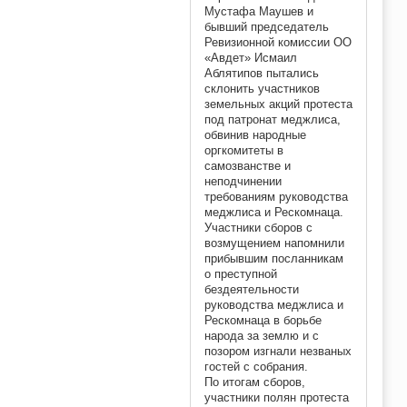
Мустафа Маушев и
бывший председатель
Ревизионной комиссии ОО
«Авдет» Исмаил
Аблятипов пытались
склонить участников
земельных акций протеста
под патронат меджлиса,
обвинив народные
оргкомитеты в
самозванстве и
неподчинении
требованиям руководства
меджлиса и Рескомнаца.
Участники сборов с
возмущением напомнили
прибывшим посланникам
о преступной
бездеятельности
руководства меджлиса и
Рескомнаца в борьбе
народа за землю и с
позором изгнали незваных
гостей с собрания.
По итогам сборов,
участники полян протеста