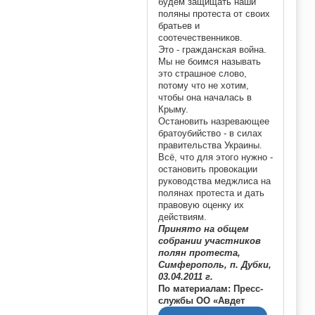
будем защищать наши
поляны протеста от своих
братьев и
соотечественников.
Это - гражданская война.
Мы не боимся называть
это страшное слово,
потому что не хотим,
чтобы она началась в
Крыму.
Остановить назревающее
братоубийство - в силах
правительства Украины.
Всё, что для этого нужно -
остановить провокации
руководства меджлиса на
полянах протеста и дать
правовую оценку их
действиям.
Принято на общем
собрании участников
полян протеста,
Симферополь, п. Дубки,
03.04.2011 г.
По материалам: Пресс-
службы ОО «Авдет