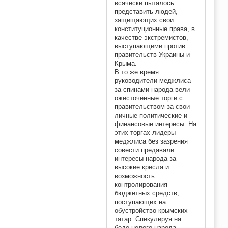
всячески пыталось
представить людей,
защищающих свои
конституционные права, в
качестве экстремистов,
выступающими против
правительств Украины и
Крыма.
В то же время
руководители меджлиса
за спинами народа вели
ожесточённые торги с
правительством за свои
личные политические и
финансовые интересы. На
этих торгах лидеры
меджлиса без зазрения
совести предавали
интересы народа за
высокие кресла и
возможность
контролирования
бюджетных средств,
поступающих на
обустройство крымских
татар. Спекулируя на
беде целого народа,