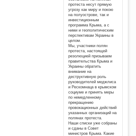
протеста несут прямую
угрозу как миру и покою
на полуострове, так и
инвестиционным
программа Крыма, а с
ними и геополитическим
перспективам Украины в
целом.
Мы, участники полян
протеста, настоящей
резолюцией призываем
правительства Крыма и
Украины обратить
внимание на
деструктивную роль
руководителей меджлиса
и Рескомнаца в крымском
социуме и принять меры
по немедленному
прекращению
провокационных действий
указанных организаций на
полянах протеста.
Наши списки уже собраны
и сданы в Совет
министров Крыма. Какие