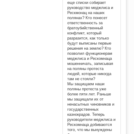
еще списки собирает
руководство меджлиса и
Рескмонац на наших
полянах? Кто понесет
ответственность за
братоубийственный
конфликт, который
разразится, как только
будут выписаны первые
решения на землю? Кто
позволил функционерам
меджлиса и Рескомнаца
мошенничать, записывая
на поляны протеста
людей, которые никогда
там не стояли?
Мы защищаем наши
поляны протеста уже
более пяти лет. Раньше
мы защищали их от
ненасытных чиновников и
государственных
казнокрадов. Теперь
руководители меджлиса и
Рескомнаца добиваются
того, что мы вынуждены