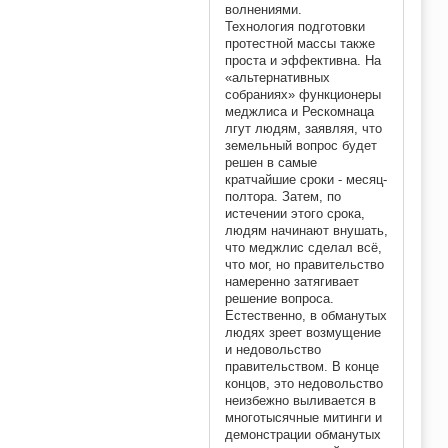
волнениями.
Технология подготовки
протестной массы также
проста и эффективна. На
«альтернативных
собраниях» функционеры
меджлиса и Рескомнаца
лгут людям, заявляя, что
земельный вопрос будет
решен в самые
кратчайшие сроки - месяц-
полтора. Затем, по
истечении этого срока,
людям начинают внушать,
что меджлис сделал всё,
что мог, но правительство
намеренно затягивает
решение вопроса.
Естественно, в обманутых
людях зреет возмущение
и недовольство
правительством. В конце
концов, это недовольство
неизбежно выливается в
многотысячные митинги и
демонстрации обманутых