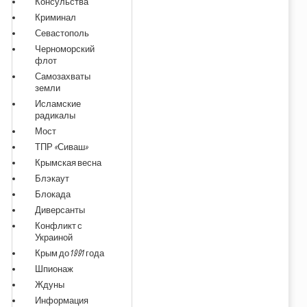
Консульства
Криминал
Севастополь
Черноморский
флот
Самозахваты
земли
Исламские
радикалы
Мост
ТПР «Сиваш»
Крымская весна
Блэкаут
Блокада
Диверсанты
Конфликт с
Украиной
Крым до 1991 года
Шпионаж
Ждуны
Информация