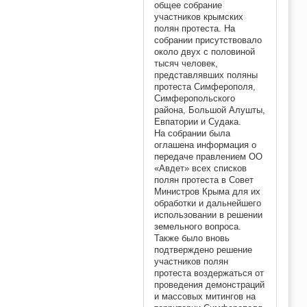
общее собрание
участников крымских
полян протеста. На
собрании присутствовало
около двух с половиной
тысяч человек,
представлявших поляны
протеста Симферополя,
Симферопольского
района, Большой Алушты,
Евпатории и Судака.
На собрании была
оглашена информация о
передаче правлением ОО
«Авдет» всех списков
полян протеста в Совет
Министров Крыма для их
обработки и дальнейшего
использовании в решении
земельного вопроса.
Также было вновь
подтверждено решение
участников полян
протеста воздержаться от
проведения демонстраций
и массовых митингов на