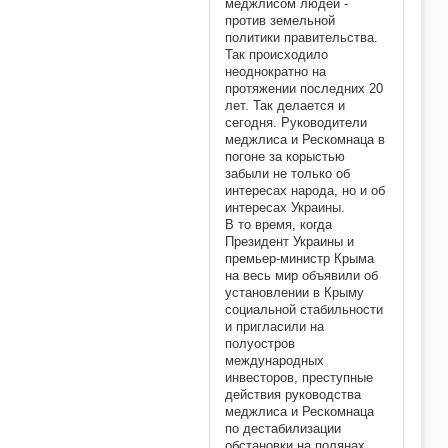
меджлисом людей -
против земельной
политики правительства.
Так происходило
неоднократно на
протяжении последних 20
лет. Так делается и
сегодня. Руководители
меджлиса и Рескомнаца в
погоне за корыстью
забыли не только об
интересах народа, но и об
интересах Украины.
В то время, когда
Президент Украины и
премьер-министр Крыма
на весь мир объявили об
установлении в Крыму
социальной стабильности
и пригласили на
полуостров
международных
инвесторов, преступные
действия руководства
меджлиса и Рескомнаца
по дестабилизации
обстановки на полянах