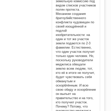
земельную комиссию под
видом списков участников
полян протеста.
Механизм создания
братоубийственного
конфликта чудовищен по
своей изощрённой и
подлой
изобретательности: на
один и тот же участок
земли подаются по 2-3
фамилии. Естественно,
что один участок получит
только один человек. Но,
поскольку руководители
меджлиса обещали
землю всем людям, тот,
кто её в итоге не получит,
будет чувствовать себя
обманутым и
оскорблённым. И всю
свою обиду и оскорбление
он выльет на
правительство и на того,
кто получил участок.
Почему? Потому, что
руководство меджлиса