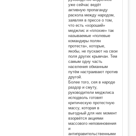
уже сейчас ведёт
активную пропаганду
раскола между народом,
заявляя в прессе о том,
что есть «хороший»
меджлис и «плохие» так
называемые «полевые
командиры полян
протеста», которые,
якобы, не пускают на свои
поля других крымчан. Тем
самым одну часть
населения обманным
путём настраивают против
другой.
Более того, сея в народе
раздор и смуту,
руководители меджлиса
исподволь готовят
критическую протестную
массу, которая в
выгодный для них момент
взорвётся акциями
массового неповиновения
и
антиправительственными