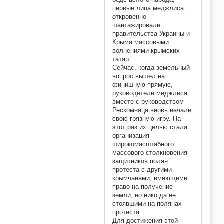
первые лица меджлиса
откровенно
шантажировали
правительства Украины и
Крыма массовыми
волнениями крымских
татар.
Сейчас, когда земельный
вопрос вышел на
финишную прямую,
руководители меджлиса
вместе с руководством
Рескомнаца вновь начали
свою грязную игру. На
этот раз их целью стала
организация
широкомасштабного
массового столкновения
защитников полян
протеста с другими
крымчанами, имеющими
право на получение
земли, но никогда не
стоявшими на полянах
протеста.
Для достижения этой