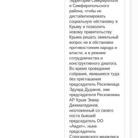
территории Симферополя
и Симферопольского
района, чтобы не
дестабилизировать
социальную обстановку в
Крыму и позволить
новому правительству
Крыма решать земельный
вопрос не в обстановке
противостояния народа и
власти, а в режиме
сотрудничества и
конструктивного диалога.
Во время проведения
собрания, явившиеся туда
без приглашения
председатель Рескомнаца
Эдуард Дудаков, зам
председателя Рескомзема
АР Крым Энвер
Джемалядинов,
низложенный со своего
поста бывший
председатель ОО
«Авдет», ныне
председатель
Строгановского меджлиса