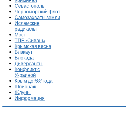
Криминал
Севастополь
Черноморский флот
Самозахваты земли
Исламские
радикалы
Мост
ТПР «Сиваш»
Крымская весна
Блэкаут
Блокада
Диверсанты
Конфликт с
Украиной
Крым до 1991 года
Шпионаж
Ждуны
Информация