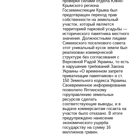
проверки силами отдела Южно-
Крымского региона
Госземинспекции Крыма был
предотвращен переход прав
собственности на земельный
участок, который является
территорией парковой усадьбы —
исторического памятника местного
значения. Должностными лицами
Симеизского поселкового совета
этот уникальный кусок земли был
реализован коммерческой
структуре без согласования с
Верховной Радой Украины, то есть
в нарушение требований Закона
Украины «О временном запрете
приватизации памятников» и ст.
150 Земельного кодекса Украины.
Своевременное информирование
позволило Ялтинскому
горуправлению земельных
ресурсов сделать
соответствующие выводы, и в
выдаче коммерсантам госакта на
участок было отказано. В итоге
предупреждено нанесение
экономического ущерба
государству на сумму 16
миллионов гривен.